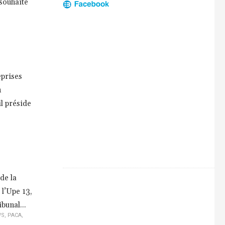
souhaite
eprises
n
l préside
de la
 l’Upe 13,
bunal...
WS
,
PACA
,