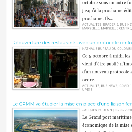
octobre sous un autre f
jusqu’à la prochaine édi
prochaine. Ils...
ACTUALITÉS
,
BRADERIE
,
BUSIN
MARSEILLE
,
MARSEILLE CENTRE
​Réouverture des restaurants avec un protocole renf
NATHALIE BUREAU DU COLOMBIER
Ce 5 octobre à midi, les 
vient d’être publié n’im
d'un nouveau protocole s
ordre.
ACTUALITÉ
,
BUSINEWS
,
COVID-1
UPE13
Le GPMM va étudier la mise en place d'une liaison ferr
JACQUES POULAIN | 30/09/2020
Le Grand port maritime 
économique de la mise en