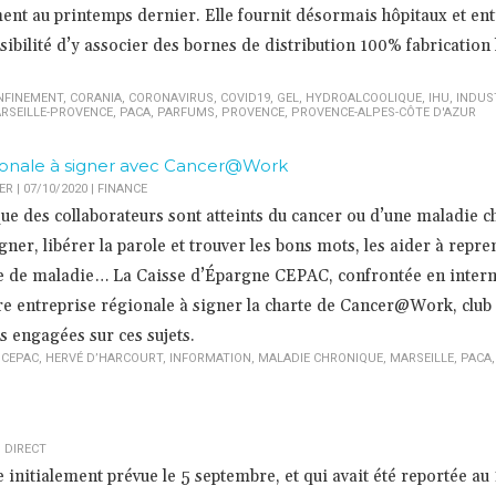
ent au printemps dernier. Elle fournit désormais hôpitaux et ent
ssibilité d’y associer des bornes de distribution 100% fabrication 
NFINEMENT
,
CORANIA
,
CORONAVIRUS
,
COVID19
,
GEL
,
HYDROALCOOLIQUE
,
IHU
,
INDUS
RSEILLE-PROVENCE
,
PACA
,
PARFUMS
,
PROVENCE
,
PROVENCE-ALPES-CÔTE D'AZUR
gionale à signer avec Cancer@Work
 | 07/10/2020
|
FINANCE
que des collaborateurs sont atteints du cancer ou d’une maladie 
r, libérer la parole et trouver les bons mots, les aider à repre
de de maladie… La Caisse d’Épargne CEPAC, confrontée en intern
ière entreprise régionale à signer la charte de Cancer@Work, club
s engagées sur ces sujets.
,
CEPAC
,
HERVÉ D’HARCOURT
,
INFORMATION
,
MALADIE CHRONIQUE
,
MARSEILLE
,
PACA
 DIRECT
 initialement prévue le 5 septembre, et qui avait été reportée au 