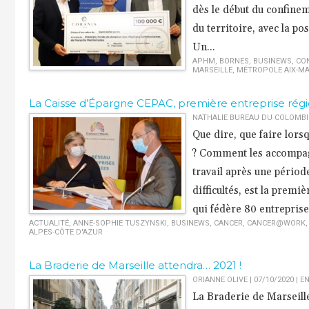
dès le début du confinem
du territoire, avec la po
Un...
APHM
,
BORNES
,
BUSINEWS
,
CO
MARSEILLE
,
MÉTROPOLE AIX-MA
​La Caisse d’Épargne CEPAC, première entreprise ré
NATHALIE BUREAU DU COLOMBIER
Que dire, que faire lors
? Comment les accompagne
travail après une pério
difficultés, est la prem
qui fédère 80 entreprise
ACTUALITÉ
,
ANNE-SOPHIE TUSZYNSKI
,
BUSINEWS
,
CANCER
,
CANCER@WORK
ALPES-CÔTE D'AZUR
La Braderie de Marseille attendra… 2021 !
ORIANNE OLIVE | 07/10/2020
|
EN
La Braderie de Marseille