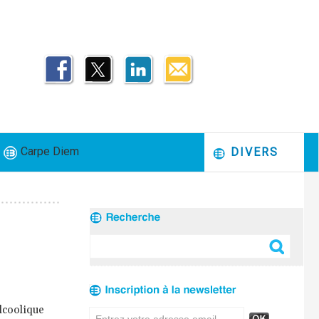
Carpe Diem
DIVERS
lcoolique