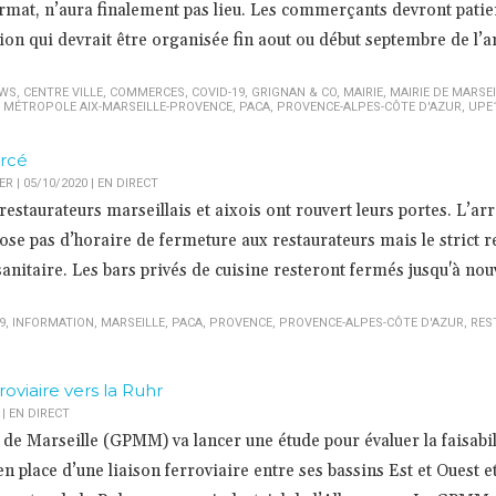
ormat, n’aura finalement pas lieu. Les commerçants devront patie
tion qui devrait être organisée fin aout ou début septembre de l’
EWS
,
CENTRE VILLE
,
COMMERCES
,
COVID-19
,
GRIGNAN & CO
,
MAIRIE
,
MAIRIE DE MARSEI
,
MÉTROPOLE AIX-MARSEILLE-PROVENCE
,
PACA
,
PROVENCE-ALPES-CÔTE D'AZUR
,
UPE
orcé
 | 05/10/2020
|
EN DIRECT
restaurateurs marseillais et aixois ont rouvert leurs portes. L’arr
pose pas d’horaire de fermeture aux restaurateurs mais le strict r
anitaire. Les bars privés de cuisine resteront fermés jusqu'à nou
9
,
INFORMATION
,
MARSEILLE
,
PACA
,
PROVENCE
,
PROVENCE-ALPES-CÔTE D'AZUR
,
RES
oviaire vers la Ruhr
|
EN DIRECT
de Marseille (GPMM) va lancer une étude pour évaluer la faisabil
 place d’une liaison ferroviaire entre ses bassins Est et Ouest et