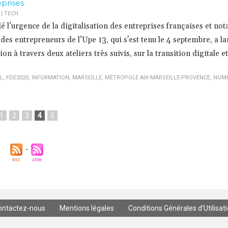
eprises
|
TECH
élé l’urgence de la digitalisation des entreprises françaises et n
s entrepreneurs de l’Upe 13, qui s'est tenu le 4 septembre, a la
on à travers deux ateliers très suivis, sur la transition digitale et
L
,
FDE2020
,
INFORMATION
,
MARSEILLE
,
MÉTROPOLE AIX-MARSEILLE-PROVENCE
,
NUMÉ
1
2
3
4
5
ontactez-nous
Mentions légales
Conditions Générales d'Utilisat