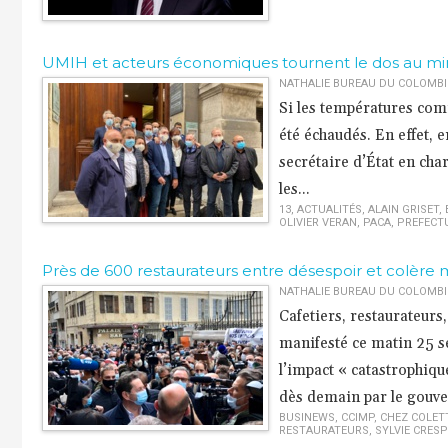
​UMIH et acteurs économiques tournent le dos au mini
NATHALIE BUREAU DU COLOMBIER
Si les températures comm
été échaudés. En effet, 
secrétaire d’État en cha
les...
13
,
ACTUALITÉS
,
ALAIN GRISET
,
OLIVIER VERAN
,
PACA
,
PREFECT
​Près de 600 restaurateurs entre désespoir et colère 
NATHALIE BUREAU DU COLOMBIER
Cafetiers, restaurateurs,
manifesté ce matin 25 s
l’impact « catastrophiq
dès demain par le gouv
BUSINEWS
,
CCIMP
,
CHEZ COLET
RESTAURATEURS
,
SYLVIE CRESP