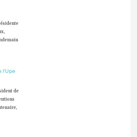
résidente
ux,
lendemain
e l’Upe
sident de
entions
tenaire,