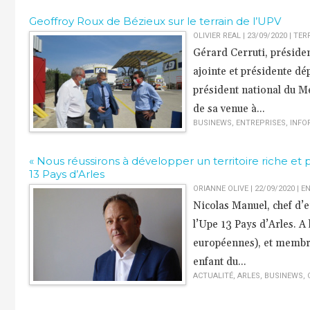
Geoffroy Roux de Bézieux sur le terrain de l’UPV
OLIVIER REAL | 23/09/2020
|
TERR
Gérard Cerruti, présiden
ajointe et présidente d
président national du Me
de sa venue à...
BUSINEWS
,
ENTREPRISES
,
INFO
« Nous réussirons à développer un territoire riche et 
13 Pays d’Arles
ORIANNE OLIVE | 22/09/2020
|
EN
Nicolas Manuel, chef d’e
l’Upe 13 Pays d’Arles. A
européennes), et membre
enfant du...
ACTUALITÉ
,
ARLES
,
BUSINEWS
,