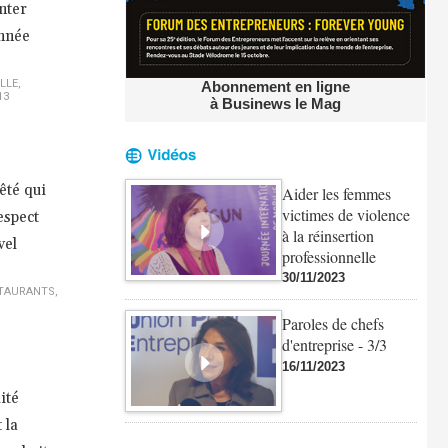
nter
année
LLE
,
Abonnement en ligne
13
à Businews le Mag
êté qui
Aider les femmes
victimes de violence
espect
à la réinsertion
vel
professionnelle
30/11/2023
TAURANTS
,
Paroles de chefs
d'entreprise - 3/3
16/11/2023
ité
 la