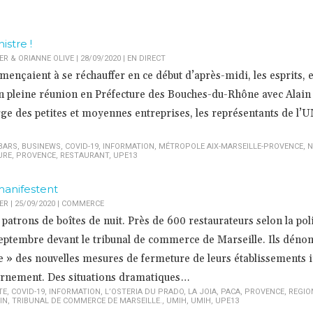
stre !
 & ORIANNE OLIVE | 28/09/2020
|
EN DIRECT
ençaient à se réchauffer en ce début d’après-midi, les esprits, e
en pleine réunion en Préfecture des Bouches-du-Rhône avec Alain 
rge des petites et moyennes entreprises, les représentants de l’
BARS
,
BUSINEWS
,
COVID-19
,
INFORMATION
,
MÉTROPOLE AIX-MARSEILLE-PROVENCE
,
N
URE
,
PROVENCE
,
RESTAURANT
,
UPE13
manifestent
 | 25/09/2020
|
COMMERCE
 patrons de boîtes de nuit. Près de 600 restaurateurs selon la pol
eptembre devant le tribunal de commerce de Marseille. Ils déno
ue » des nouvelles mesures de fermeture de leurs établissements
ernement. Des situations dramatiques…
TE
,
COVID-19
,
INFORMATION
,
L’OSTERIA DU PRADO
,
LA JOIA
,
PACA
,
PROVENCE
,
REGIO
IN
,
TRIBUNAL DE COMMERCE DE MARSEILLE.
,
UMIH
,
UMIH
,
UPE13