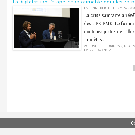
La digitalisation: l’étape incontournable pour les entr
FABIENNE BERTHET | 07/09/2020
La crise sanitaire a rév
des TPE PME. Le forum de
quelques pistes de réflexi
modèles...
ACTUALITÉS
,
BUSINEWS
,
DIGITA
PACA
,
PROVENCE
C