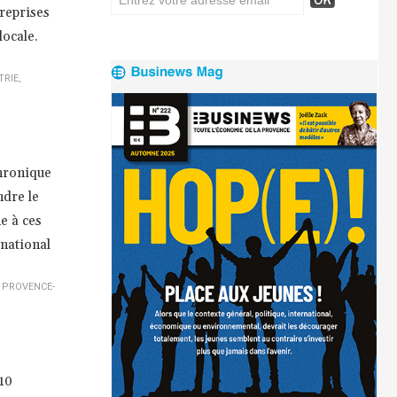
reprises
locale.
TRIE
,
chronique
ndre le
e à ces
 national
,
PROVENCE-
10