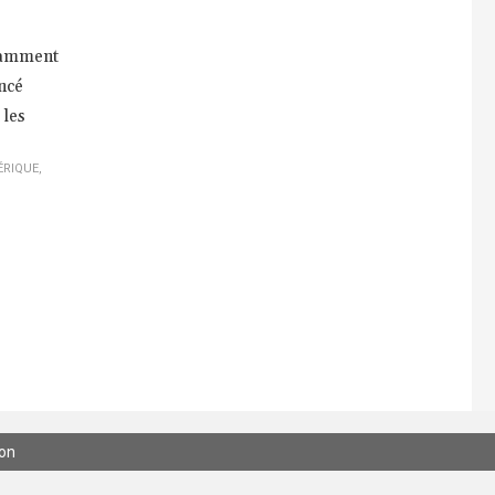
otamment
ncé
 les
RIQUE
,
ion