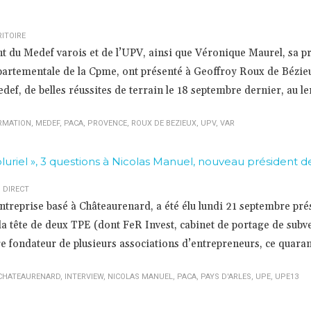
ITOIRE
t du Medef varois et de l’UPV, ainsi que Véronique Maurel, sa p
épartementale de la Cpme, ont présenté à Geoffroy Roux de Bézie
def, de belles réussites de terrain le 18 septembre dernier, au 
RMATION
,
MEDEF
,
PACA
,
PROVENCE
,
ROUX DE BEZIEUX
,
UPV
,
VAR
pluriel », 3 questions à Nicolas Manuel, nouveau président d
 DIRECT
ntreprise basé à Châteaurenard, a été élu lundi 21 septembre pré
 la tête de deux TPE (dont FeR Invest, cabinet de portage de subv
 fondateur de plusieurs associations d’entrepreneurs, ce quaran
CHATEAURENARD
,
INTERVIEW
,
NICOLAS MANUEL
,
PACA
,
PAYS D'ARLES
,
UPE
,
UPE13