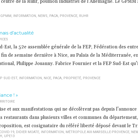
 centre de la Ruhr, poumon industriel de l’Allemagne. Le GPMM 
,
GPMM
,
INFORMATION
,
NEWS
,
PACA
,
PROVENCE
,
RUHR
ais d’actualité
VICES
d-Est, la 52e assemblée générale de la FEP, Fédération des entr
n fin de semaine dernière à Nice, au Palais de la Méditerranée, e
tional, Philippe Jouanny. Fabrice Fournier et la FEP Sud-Est qu’i
P SUD EST
,
INFORMATION
,
NICE
,
PACA
,
PROPRETÉ
,
PROVENCE
ance ! »
RRITOIRE
ise et aux manifestations qui ne décolèrent pas depuis l’annonce 
s restaurants dans plusieurs villes et communes du département,
roposition, est cosignataire du référé liberté déposé devant le Tri
COVID-19
,
DIDIER MOATE
,
INFORMATION
,
MÉTROPOLE AIX-MARSEILLE-PROVENCE
,
NE
H
,
UPE13