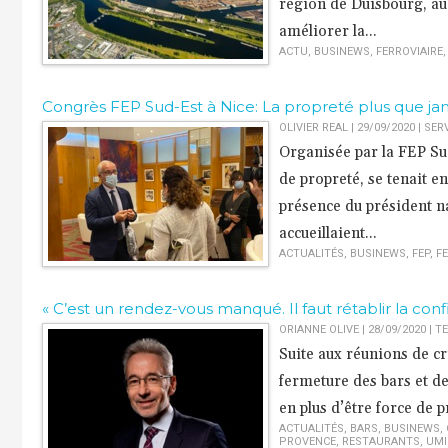
région de Duisbourg, au
améliorer la...
ACTU
,
BUSINEWS
,
FERROVIAIRE
Congrès FEP Sud-Est à Nice: La propreté plus que jam
OLIVIER REAL | 29/09/2020
|
SER
Organisée par la FEP Su
de propreté, se tenait e
présence du président na
accueillaient...
ACTUALITÉS
,
BUSINEWS
,
FEP
,
FE
« C’est un rendez-vous manqué. Il faut rétablir la confi
ORIANNE OLIVE | 28/09/2020
|
TE
Suite aux réunions de cr
fermeture des bars et de
en plus d’être force de p
ACTUALITÉS
,
BARS
,
BUSINEWS
,
PROVENCE
,
RESTAURANTS
,
UMI