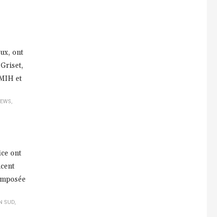
ux, ont
Griset,
UMIH et
EWS
,
ice ont
ncent
 imposée
N SUD
,