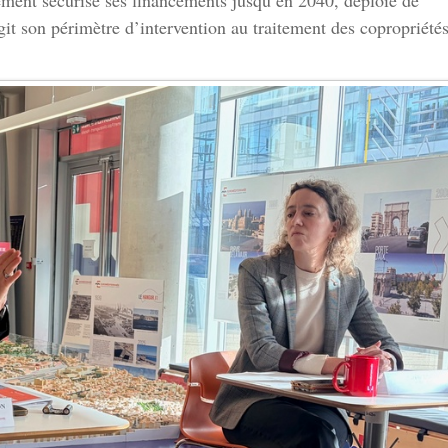
ement sécurise ses financements jusqu’en 2040, déploie de
it son périmètre d’intervention au traitement des copropriété