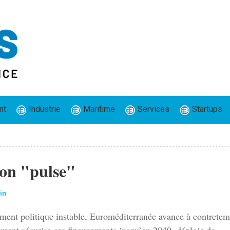
nt
Industrie
Maritime
Services
Startups
on "pulse"
in
ment politique instable, Euroméditerranée avance à contrete