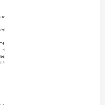
aux
ité
ème
 et
des
ité
le.