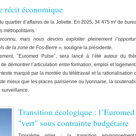
le récit économique
du quartier d’affaires de la Joliette. En 2025, 34 475 m² de bure
s métropolitains.
reconnu, mais nous devons exploiter pleinement l’opportun
els de la zone de Fos-Berre »,
souligne la présidente.
ement, "Euromed Pulse", sera lancé à l’été autour du th
t de démontrer l’articulation entre formation, emploi et logement,
texte marqué par la montée du télétravail et la rationalisation 
ste mieux que les places parisienne ou lyonnaise, la soutenabil
surveillance.
Transition écologique : l’Euromed
"vert" sous contrainte budgétaire
Troisième pilier : la transition environnementa