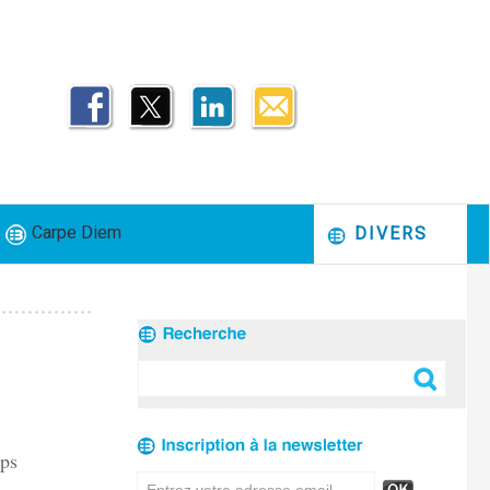
Carpe Diem
DIVERS
mps