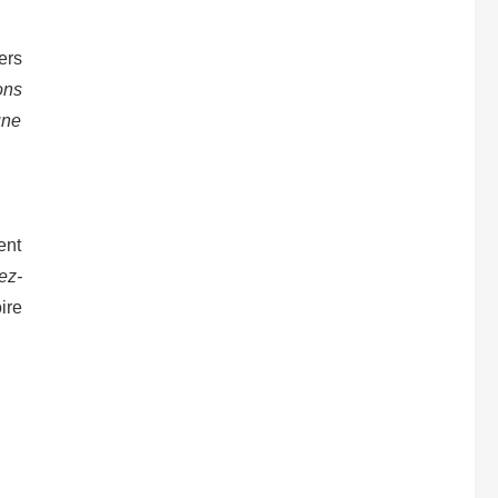
ers
ons
une
ent
ez-
ire