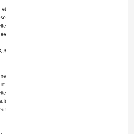
 et
ose
lle
uée
 il
une
nt-
tte
uit
eur