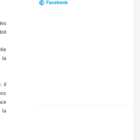
des
oit
lle
 la
 Il
ons
ace
 la