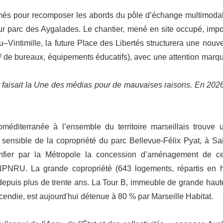
és pour recomposer les abords du pôle d’échange multimodal
tur parc des Aygalades. Le chantier, mené en site occupé, imp
ntimille, la future Place des Libertés structurera une nouve
² de bureaux, équipements éducatifs), avec une attention marq
.
 faisait la Une des médias pour de mauvaises raisons. En 2026,
oméditerranée à l’ensemble du territoire marseillais trouve 
 sensible de la copropriété du parc Bellevue-Félix Pyat, à Sai
onfier par la Métropole la concession d’aménagement de ce
 NPNRU. La grande copropriété (643 logements, répartis en h
 depuis plus de trente ans. La Tour B, immeuble de grande haut
cendie, est aujourd'hui détenue à 80 % par Marseille Habitat.