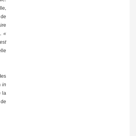
le,
 de
ire
n.
«
est
lle
des
n
in
 la
 de