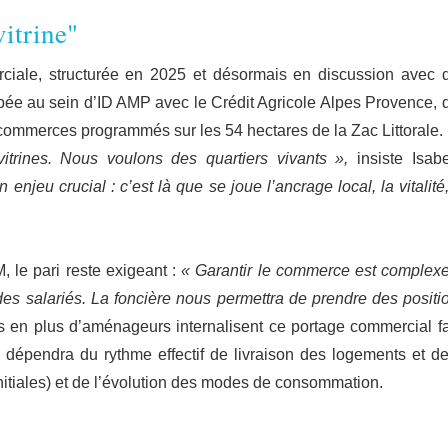
vitrine"
erciale, structurée en 2025 et désormais en discussion avec 
oppée au sein d’ID AMP avec le Crédit Agricole Alpes Provence, d
 commerces programmés sur les 54 hectares de la Zac Littorale.
trines. Nous voulons des quartiers vivants »,
insiste Isabe
njeu crucial : c’est là que se joue l’ancrage local, la vitalité,
, le pari reste exigeant :
« Garantir le commerce est complexe.
, des salariés. La foncière nous permettra de prendre des positi
us en plus d’aménageurs internalisent ce portage commercial f
 dépendra du rythme effectif de livraison des logements et de
initiales) et de l’évolution des modes de consommation.