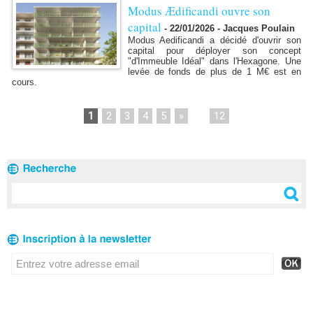
Modus Ædificandi ouvre son
capital
-
22/01/2026 - Jacques Poulain
Modus Aedificandi a décidé d'ouvrir son
capital pour déployer son concept
"d'Immeuble Idéal" dans l'Hexagone. Une
levée de fonds de plus de 1 M€ est en
cours.
1
2
3
4
5
»
...
12