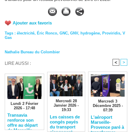
Ajouter aux favoris
Tags
:
électricité
,
Éric Ronco
,
GNC
,
GNV
,
hydrogène
,
Proviridis
,
V
Gas
Nathalie Bureau du Colombier
<
>
LIRE AUSSI :
Mercredi 28
Mercredi 3
Lundi 2 Février
Janvier 2026 -
Décembre 2025 -
2026 - 17:48
19:33
07:39
Transavia
Les caisses de
L'aéroport
renforce son
congés payés
Marseille-
offre au départ
du transport
Provence paré à
de Marseille
s’engagent