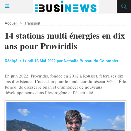
Accueil
>
Transport
​14 stations multi énergies en dix
ans pour Proviridis
Rédigé le Lundi 16 Mai 2022 par Nathalie Bureau du Colombier
En juin 2022, Proviridis, fondée en 2012 à Rousset, fêtera ses dix
ans d’existence. L’occasion pour le fondateur du réseau VGas, Éric
Ronco, de dresser le bilan et d’annoncer de nouveaux
développements dans l’hydrogène et l’électricité.