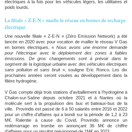
électriques à la fois pour les véhicules légers, les utilitaires et
poids lourds.
La filiale « Z-E-N » maille le réseau en bornes de recharge
électrique
Une nouvelle filiale « Z-E-N » (Zéro Emission Network) a été
lancée en 2020 avec pour vocation de mailler le réseau V Gas
en bornes électriques. «
Nous avons une énorme demande
pour l’électrique avec le déploiement des zones à faibles
émissions. De gros changements sont à prévoir dans le
segment de la logistique urbaine avec des véhicules électriques
sans pollution et sans brui
t », souligne Eric Ronco. Les dix
prochaines années seront vouées au développement dans la
filière hydrogène.
V Gas compte déjà trois stations d’avitaillement à l’hydrogène à
Chalon-sur-Saône depuis octobre 2021 et à Nantes où la
molécule sert à la propulsion des bus et bateaux-bus de la
ville. Proviridis est passé de 6 à 50 salariés entre 2016 et 2022
pour un chiffre d’affaires qui a bondi sur la période de 1,2 à 23
M€. Ralentie à cause du Covid, Proviridis annonce un
redémarrage en trombe en annonçant 36 M€ de chiffre
d’affaires pour un résultat prévisionnel de 1M€ en 2023.