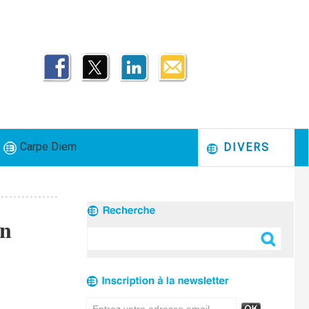
Carpe Diem
DIVERS
on