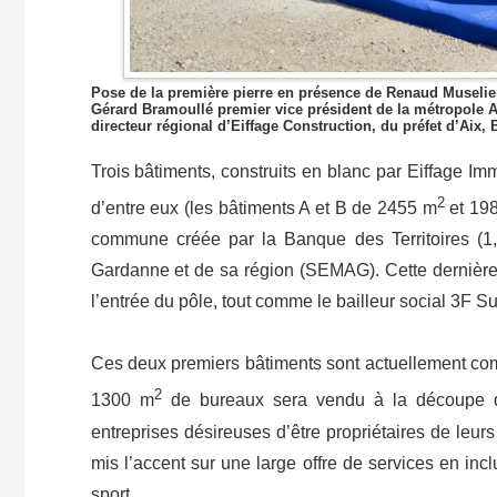
Pose de la première pierre en présence de Renaud Muselier
Gérard Bramoullé premier vice président de la métropole AM
directeur régional d’Eiffage Construction, du préfet d’Aix,
Trois bâtiments, construits en blanc par Eiffage Im
2
d’entre eux (les bâtiments A et B de 2455 m
et 19
commune créée par la Banque des Territoires (1
Gardanne et de sa région (SEMAG). Cette dernièr
l’entrée du pôle, tout comme le bailleur social 3F 
Ces deux premiers bâtiments sont actuellement co
2
1300 m
de bureaux sera vendu à la découpe di
entreprises désireuses d’être propriétaires de leur
mis l’accent sur une large offre de services en in
sport.