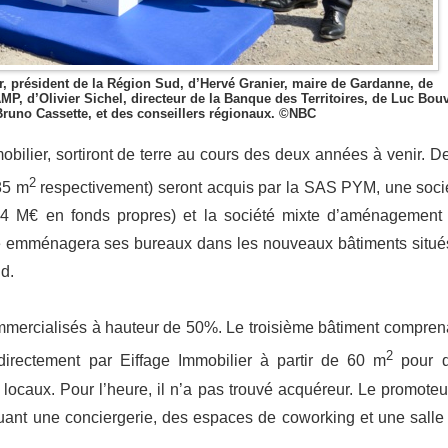
, président de la Région Sud, d’Hervé Granier, maire de Gardanne, de
P, d’Olivier Sichel, directeur de la Banque des Territoires, de Luc Bouv
 Bruno Cassette, et des conseillers régionaux. ©NBC
mobilier, sortiront de terre au cours des deux années à venir. D
2
85 m
respectivement) seront acquis par la SAS PYM, une soci
,4 M€ en fonds propres) et la société mixte d’aménagement
e emménagera ses bureaux dans les nouveaux bâtiments situé
Sud.
mmercialisés à hauteur de 50%. Le troisième bâtiment compren
2
rectement par Eiffage Immobilier à partir de 60 m
pour 
s locaux. Pour l’heure, il n’a pas trouvé acquéreur. Le promoteu
cluant une conciergerie, des espaces de coworking et une salle