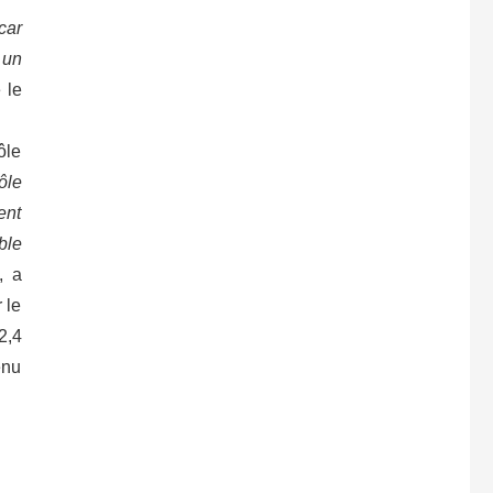
car
 un
 le
ôle
ôle
ent
ble
, a
 le
2,4
enu