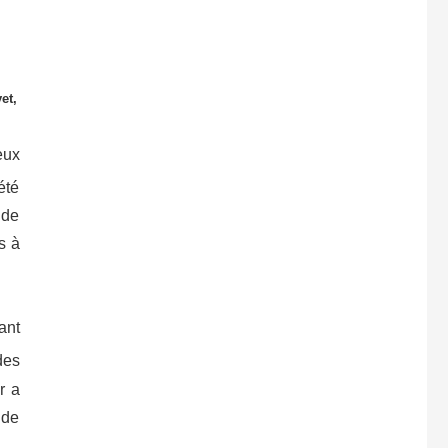
et,
eux
été
 de
s à
ant
des
r a
 de