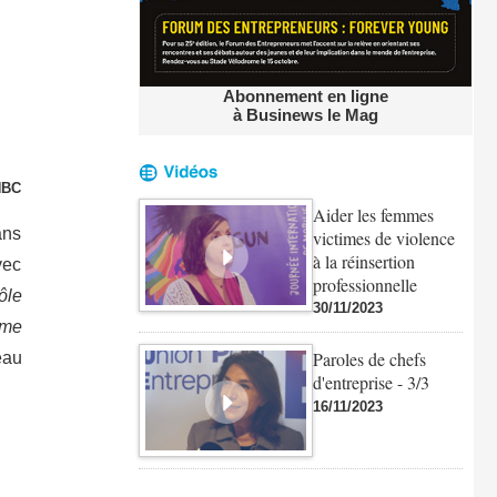
Abonnement en ligne
à Businews le Mag
NBC
Aider les femmes
ans
victimes de violence
à la réinsertion
vec
professionnelle
ôle
30/11/2023
mme
Paroles de chefs
eau
d'entreprise - 3/3
16/11/2023