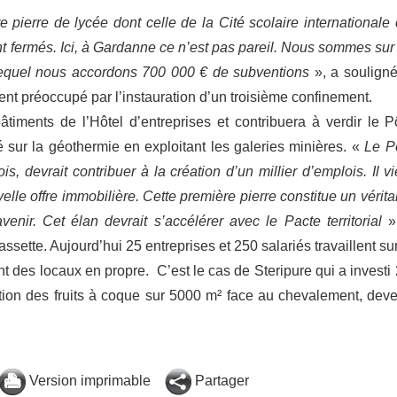
pierre de lycée dont celle de la Cité scolaire internationale 
t fermés. Ici, à Gardanne ce n’est pas pareil. Nous sommes sur
lequel nous accordons 700 000 € de subventions
», a souligné
t préoccupé par l’instauration d’un troisième confinement.
âtiments de l’Hôtel d’entreprises et contribuera à verdir le P
 sur la géothermie en exploitant les galeries minières. «
Le P
, devrait contribuer à la création d’un millier d’emplois. Il vi
uvelle offre immobilière. Cette première pierre constitue un vérita
avenir. Cet élan devrait s’accélérer avec le Pacte territorial
»
sette. Aujourd’hui 25 entreprises et 250 salariés travaillent sur
t des locaux en propre. C’est le cas de Steripure qui a investi 
tion des fruits à coque sur 5000 m² face au chevalement, dev
Version imprimable
Partager