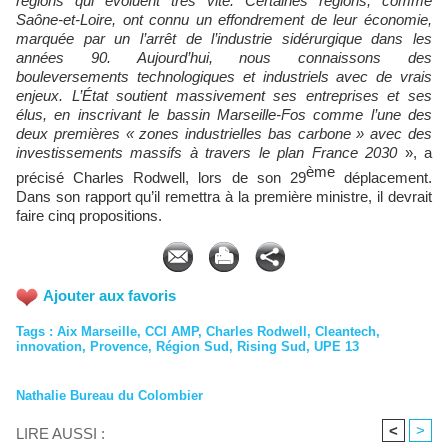
régions qui évoluent très vite. Certaines régions, comme
Saône-et-Loire, ont connu un effondrement de leur économie,
marquée par un l’arrêt de l’industrie sidérurgique dans les
années 90. Aujourd’hui, nous connaissons des
bouleversements technologiques et industriels avec de vrais
enjeux. L’État soutient massivement ses entreprises et ses
élus, en inscrivant le bassin Marseille-Fos comme l’une des
deux premières « zones industrielles bas carbone » avec des
investissements massifs à travers le plan France 2030
», a
ème
précisé Charles Rodwell, lors de son 29
déplacement.
Dans son rapport qu’il remettra à la première ministre, il devrait
faire cinq propositions.
Ajouter aux favoris
Tags
:
Aix Marseille
,
CCI AMP
,
Charles Rodwell
,
Cleantech
,
innovation
,
Provence
,
Région Sud
,
Rising Sud
,
UPE 13
Nathalie Bureau du Colombier
<
>
LIRE AUSSI :