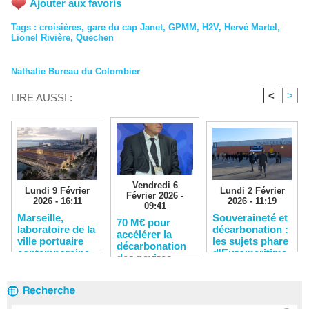
Ajouter aux favoris
Tags
:
croisières
,
gare du cap Janet
,
GPMM
,
H2V
,
Hervé Martel
,
Lionel Rivière
,
Quechen
Nathalie Bureau du Colombier
<
>
LIRE AUSSI :
Vendredi 6
Lundi 9 Février
Lundi 2 Février
Février 2026 -
2026 - 16:11
2026 - 11:19
09:41
​Marseille,
Souveraineté et
​70 M€ pour
laboratoire de la
décarbonation :
accélérer la
ville portuaire
les sujets phare
décarbonation
contemporaine
d'Euromaritime
des navires,
2026
des ports et
des chantiers
navals