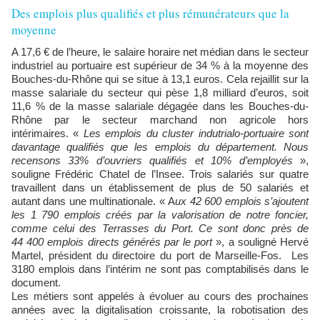
Des emplois plus qualifiés et plus rémunérateurs que la
moyenne
A 17,6 € de l’heure, le salaire horaire net médian dans le secteur
industriel au portuaire est supérieur de 34 % à la moyenne des
Bouches-du-Rhône qui se situe à 13,1 euros. Cela rejaillit sur la
masse salariale du secteur qui pèse 1,8 milliard d’euros, soit
11,6 % de la masse salariale dégagée dans les Bouches-du-
Rhône par le secteur marchand non agricole hors
intérimaires. «
Les emplois du cluster indutrialo-portuaire sont
davantage qualifiés que les emplois du département. Nous
recensons 33% d’ouvriers qualifiés et 10% d’employés
»,
souligne Frédéric Chatel de l’Insee. Trois salariés sur quatre
travaillent dans un établissement de plus de 50 salariés et
autant dans une multinationale. « A
ux 42 600 emplois s’ajoutent
les 1 790 emplois créés par la valorisation de notre foncier,
comme celui des Terrasses du Port. Ce sont donc près de
44 400 emplois directs générés par le port
», a souligné Hervé
Martel, président du directoire du port de Marseille-Fos. Les
3180 emplois dans l’intérim ne sont pas comptabilisés dans le
document.
Les métiers sont appelés à évoluer au cours des prochaines
années avec la digitalisation croissante, la robotisation des