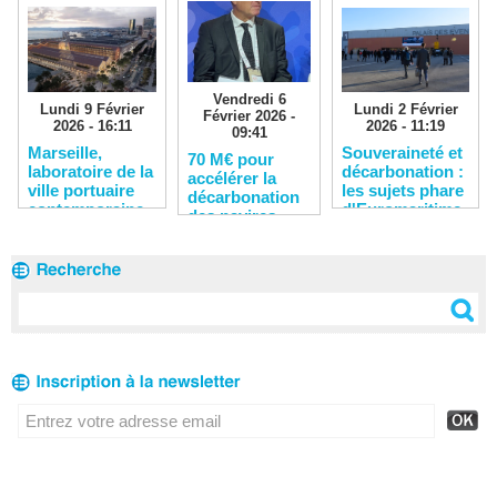
Vendredi 6
Lundi 9 Février
Lundi 2 Février
Février 2026 -
2026 - 16:11
2026 - 11:19
09:41
​Marseille,
Souveraineté et
​70 M€ pour
laboratoire de la
décarbonation :
accélérer la
ville portuaire
les sujets phare
décarbonation
contemporaine
d'Euromaritime
des navires,
2026
des ports et
des chantiers
navals