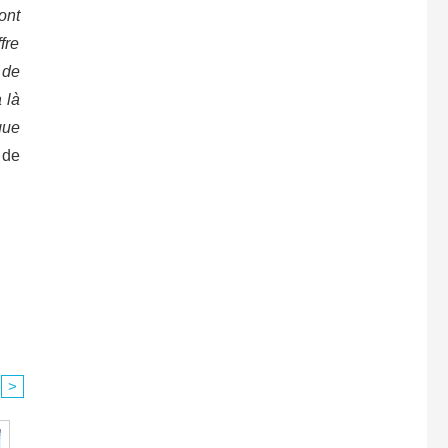
ont
fre
 de
 là
que
 de
>