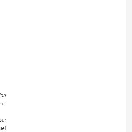
ion
eur
our
uel