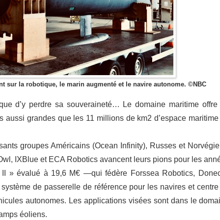
ent sur la robotique, le marin augmenté et le navire autonome. ©NBC
isque d’y perdre sa souveraineté… Le domaine maritime offre
es aussi grandes que les 11 millions de km2 d’espace maritime
sants groupes Américains (Ocean Infinity), Russes et Norvégie
eaOwl, IXBlue et ECA Robotics avancent leurs pions pour les ann
a II » évalué à 19,6 M€ —qui fédère Forssea Robotics, Donec
système de passerelle de référence pour les navires et centre
éhicules autonomes. Les applications visées sont dans le doma
hamps éoliens.