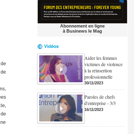
Abonnement en ligne
à Businews le Mag
Aider les femmes
victimes de violence
 de
à la réinsertion
 de
professionnelle
30/11/2023
ns,
Paroles de chefs
ées
d'entreprise - 3/3
le,
16/11/2023
 de
ine