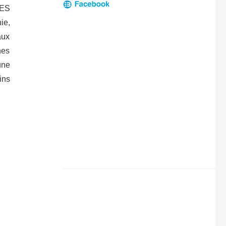
CES
ie,
aux
nes
une
ins