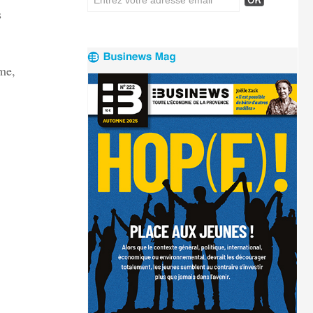
s
me,