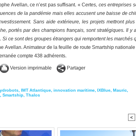
ophe Avellan, ce n’est pas suffisant. « C
ertes, ces entreprises s
équences de la pandémie mais elles accusent une baisse de chif
nvestissement. Sans aide extérieure, les projets mettront plus
e, portés par des champions français, sont stratégiques. Il y a
 Si ce sont des groupes étrangers qui remportent les marchés 
e Avellan. Animateur de la feuille de route Smartship nationale
éditerranée compte 438 adhérents.
Version imprimable
Partager
ydrobots
,
IMT Atlantique
,
innovation maritime
,
IXBlue
,
Mauric
,
,
Smartship
,
Thalos
<