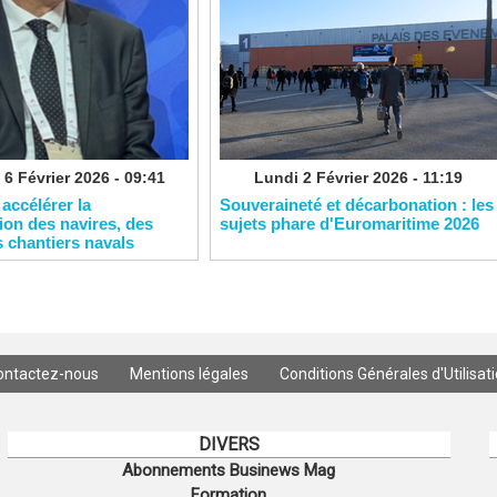
 6 Février 2026 - 09:41
Lundi 2 Février 2026 - 11:19
 accélérer la
Souveraineté et décarbonation : les
on des navires, des
sujets phare d'Euromaritime 2026
s chantiers navals
ontactez-nous
Mentions légales
Conditions Générales d'Utilisat
DIVERS
Abonnements Businews Mag
Formation