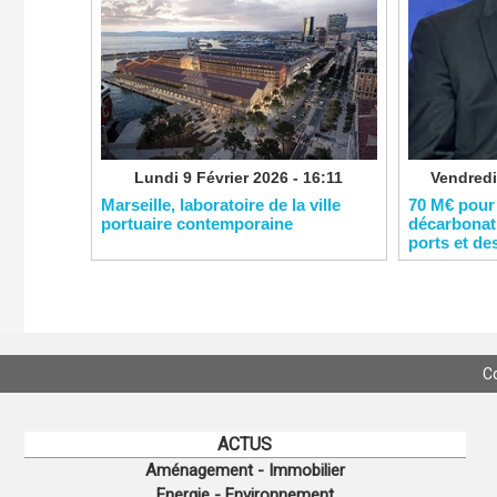
Lundi 9 Février 2026 - 16:11
Vendredi
​Marseille, laboratoire de la ville
​70 M€ pour
portuaire contemporaine
décarbonati
ports et de
C
ACTUS
Aménagement - Immobilier
Energie - Environnement