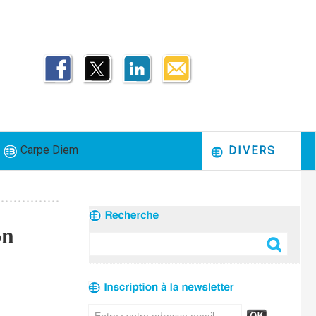
Carpe Diem
DIVERS
on