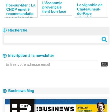
L’économie
Le vignoble de
Fos-sur-Mer : La
provençale
Châteauneuf-
CNDP émet 9
tient bon face
du-Pape
recommandatio
aux
sécurisé
ns sur le projet
turbulences
Distriport 3
mondiales