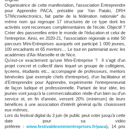
Organisatrice de cette manifestation, l’association Entreprendre
pour Apprendre PACA, présidée par Yan Pataki, DRH
STMicroelectronics, fait partie de la fédération nationale* du
même nom qui regroupe 17 structures de ce type dont les
activités sont reconnues complémentaires de l’école. Objectif ?
Créer des passerelles entre le monde de l’éducation et celui de
l’entreprise. Ainsi, en 2020-21, l’association régionale a initié 50
parcours Mini-Entreprises auxquels ont participé 1 000 jeunes,
100 encadrants et 65 mentors… Le tout en partenariat avec les
académies d’Aix-Marseille et de Nice.
Qu’est-ce exactement qu’une Mini-Entreprise ? Il s’agit d’un
projet concret et collectif dans lequel un groupe de collégiens,
lycéens, étudiants etc., accompagné de professeurs, mentors
bénévoles (par exemple chefs d’entreprise), d’un facilitateur et
d'Entreprendre pour Apprendre, expérimente l’entrepreneuriat
de façon ludique et professionnelle. Partant de leur idée, les
jeunes vont jusqu’à la commercialisation réelle d’un bien ou d’un
service et, en fin d’année, versent 20% (minimum) de leurs
bénéfices à une association d’intérêt général qu’ils choisissent
eux-mêmes.
Lors du festival digital du 3 juin (le public peut voter jusqu’à cette
date pour sa vidéo
préférée :
www.festivaldesminientreprises.fr/paca
), 14 prix