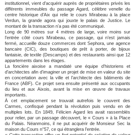
institutionnel, vient d’acquérir auprès de propriétaires privés les
différents immeubles du passage Agard, célèbre venelle du
centre historique d’Aix qui relie le cours Mirabeau à la place
Verdun, la grande agora qui jouxte le palais de Justice. Le
montant de la transaction n'a pas été communiqué.
Long de 90 mètres sur 4 mètres de large, voire moins sur
l’entrée côté cours Mirabeau, ce passage, qui n’est jamais
fermé, accueille douze commerces dont Sephora, une agence
bancaire (CIC), des boutiques de prêt à porter, de bijoux
fantaisie, de textile (Descamps) et des restaurants ainsi que 12
appartements dans les étages.
La foncière aixoise a mandaté une équipe d’historiens et
d’architectes afin d'imaginer un projet de mise en valeur du site
en concertation avec la ville et l’architecte des bâtiments de
France (ABF). Ce projet sera ensuite présenté aux occupants
du lieu et aux Aixois, avant la mise en œuvre de travaux
importants.
À cet emplacement se trouvait autrefois le couvent des
Carmes, confisqué pendant la révolution puis vendu en de
multiples lots. En 1849, Félicien Agard les avait rassemblés
pour relier, par un passage découvert, le « Cours » à la Place
du Palais. Néanmoins, il ne put acquérir de Monsieur Sec la
maison du Cours n°57, ce qui étranglera l’entrée.
« Cette transaction offre un fort potentiel de création de valeur