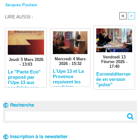
Jacques Poulain
<
>
LIRE AUSSI :
Vendredi 13
Mercredi 4 Mars
Jeudi 5 Mars 2026
Février 2026 -
2026 - 15:32
- 13:03
17:40
L'Upe 13 et La
Le "Pacte Eco"
Euroméditerran
Provence
proposé par
ée en version
reçoivent les
l'Upe 13 aux
"pulse"
candidats
candidats aux
municipales