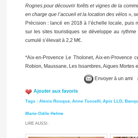
Rognes pour découvrir forêts et vignes de la commun
en charge que l’accueil et la location des vélos
», se
Précision : lancé en 2018 à l’échelle locale, puis 
sur les sites touristiques se développe au ryth
cumulé s’élevait à 2,2 M€.
*Aix-en-Provence Le Tholonet, Aix-en-Provence cen
Robion, Maussane, Les Issambres, Aigues Mortes et
Envoyer à un ami
Ajouter aux favoris
Tags
:
Alexis Rouque
,
Anne Tuccelli
,
Apis LLD
,
Banque
Marie-Odile Helme
LIRE AUSSI :