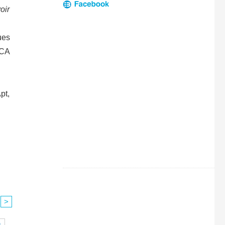
oir
ues
 CA
pt,
>