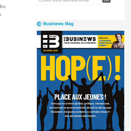
les
a