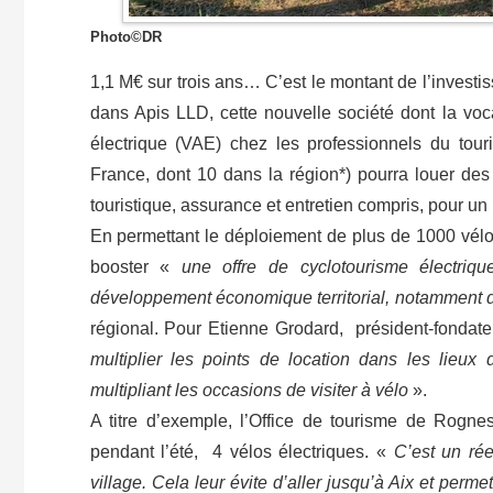
Photo©DR
1,1 M€ sur trois ans… C’est le montant de l’invest
dans Apis LLD, cette nouvelle société dont la voca
électrique (VAE) chez les professionnels du tou
France, dont 10 dans la région*) pourra louer de
touristique, assurance et entretien compris, pour un
En permettant le déploiement de plus de 1000 vélos
booster «
une offre de cyclotourisme électriqu
développement économique territorial, notamment da
régional. Pour Etienne Grodard, président-fonda
multiplier les points de location dans les lieux
multipliant les occasions de visiter à vélo
».
A titre d’exemple, l’Office de tourisme de Rogne
pendant l’été, 4 vélos électriques. «
C’est un rée
village. Cela leur évite d’aller jusqu’à Aix et perm