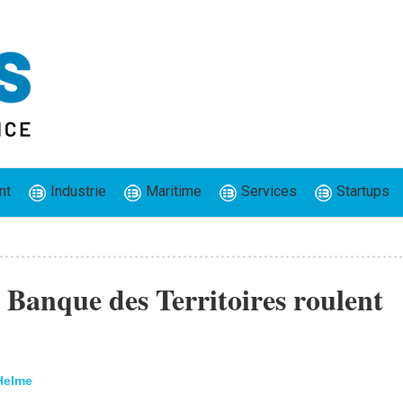
nt
Industrie
Maritime
Services
Startups
Banque des Territoires roulent
Helme