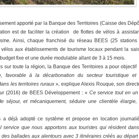
issement apporté par la Banque des Territoires (Caisse des Dépô
tion est de faciliter la création de flottes de vélos à assista
risme. Ainsi, chaque franchisé du réseau BEES (25 stations
s vélos aux établissements de tourisme locaux pendant la sai
 budget fixe et une durée modulable allant de 3 à 15 mois.
 sur toute la région, la Banque des Territoires a pour objectif
e, favorable à la décarbonation du secteur touristique et
ns les territoires ruraux
», explique Alexis Rouque, son direct
teur (2016) de BEES Développement : «
Ce service tout en un
 de séjour, et mécaniquement, séduire une clientèle élargie,
s a déjà adopté ce système et propose en location journaliè
l service que nous apportons aux touristes qui résident dans
et des ballades aux alentours avec 3 itinéraires créés au départ