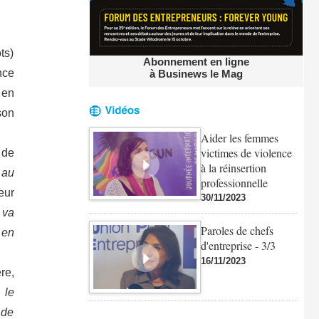
ts)
Abonnement en ligne
nce
à Businews le Mag
 en
son
Aider les femmes
victimes de violence
 de
à la réinsertion
 au
professionnelle
eur
30/11/2023
 va
Paroles de chefs
 en
d'entreprise - 3/3
16/11/2023
re,
 le
 de