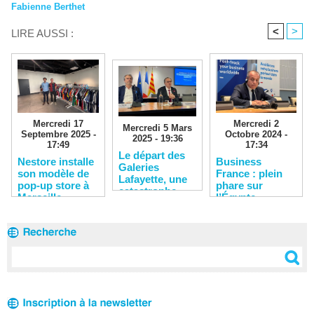
Fabienne Berthet
<
>
LIRE AUSSI :
Mercredi 2
Mercredi 17
Mercredi 5 Mars
Octobre 2024 -
Septembre 2025 -
2025 - 19:36
17:34
17:49
​Le départ des
​Business
Nestore installe
Galeries
France : plein
son modèle de
Lafayette, une
phare sur
pop-up store à
catastrophe
l’Égypte
Marseille
annoncée pour
le centre-ville
de Marseille ?