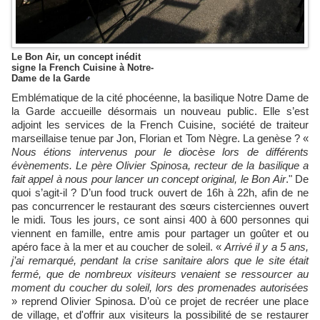
Le Bon Air, un concept inédit
signe la French Cuisine à Notre-
Dame de la Garde
Emblématique de la cité phocéenne, la basilique Notre Dame de
la Garde accueille désormais un nouveau public. Elle s’est
adjoint les services de la French Cuisine, société de traiteur
marseillaise tenue par Jon, Florian et Tom Nègre. La genèse ? «
Nous étions intervenus pour le diocèse lors de différents
évènements. Le père Olivier Spinosa, recteur de la basilique a
fait appel à nous pour lancer un concept original, le Bon Air
." De
quoi s’agit-il ? D’un food truck ouvert de 16h à 22h, afin de ne
pas concurrencer le restaurant des sœurs cisterciennes ouvert
le midi. Tous les jours, ce sont ainsi 400 à 600 personnes qui
viennent en famille, entre amis pour partager un goûter et ou
apéro face à la mer et au coucher de soleil. «
Arrivé il y a 5 ans,
j’ai remarqué, pendant la crise sanitaire alors que le site était
fermé, que de nombreux visiteurs venaient se ressourcer au
moment du coucher du soleil, lors des promenades autorisées
» reprend Olivier Spinosa. D’où ce projet de recréer une place
de village, et d'offrir aux visiteurs la possibilité de se restaurer