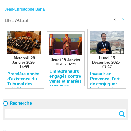
Jean-Christophe Barla
<
>
LIRE AUSSI :
Lundi 15
Mercredi 28
Jeudi 15 Janvier
Décembre 2025 -
Janvier 2026 -
2026 - 16:59
07:47
14:59
Entrepreneurs
​Investir en
​Première année
engagés contre
Provence, l’art
d'existence du
vents et marées
de conjuguer
Tribunal des
autour de
business et
activités
l’étang de Berre
qualité de vie
économiques de
Marseille