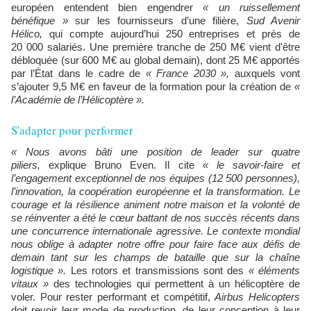
européen entendent bien engendrer
« un ruissellement
bénéfique »
sur les fournisseurs d’une filière,
Sud Avenir
Hélico,
qui compte aujourd’hui 250 entreprises et près de
20 000 salariés. Une première tranche de 250 M€ vient d'être
débloquée (sur 600 M€ au global demain), dont 25 M€ apportés
par l’État dans le cadre de
« France 2030 »,
auxquels vont
s’ajouter 9,5 M€ en faveur de la formation pour la création de
«
l’Académie de l’Hélicoptère ».
S'adapter pour performer
« Nous avons bâti une position de leader sur quatre
piliers,
explique Bruno Even. Il cite
« le savoir-faire et
l’engagement exceptionnel de nos équipes (12 500 personnes),
l’innovation, la coopération européenne et la transformation.
Le
courage et la résilience animent notre maison et la volonté de
se réinventer a été le cœur battant de nos succès récents dans
une concurrence internationale agressive. Le contexte mondial
nous oblige à adapter notre offre pour faire face aux défis de
demain tant sur les champs de bataille que sur la chaîne
logistique ».
Les rotors et transmissions sont des
« éléments
vitaux »
des technologies qui permettent à un hélicoptère de
voler. Pour rester performant et compétitif,
Airbus Helicopters
doit revoir leur mode de production, de leur conception à leur