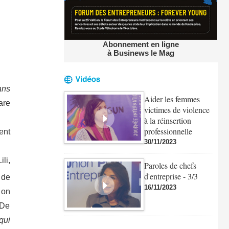
Abonnement en ligne
à Businews le Mag
ans
Aider les femmes
are
victimes de violence
à la réinsertion
professionnelle
ent
30/11/2023
li,
Paroles de chefs
d'entreprise - 3/3
 de
16/11/2023
 on
 De
qui