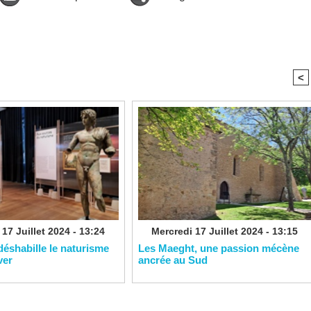
<
17 Juillet 2024 - 13:24
Mercredi 17 Juillet 2024 - 13:15
éshabille le naturisme
Les Maeght, une passion mécène
ver
ancrée au Sud