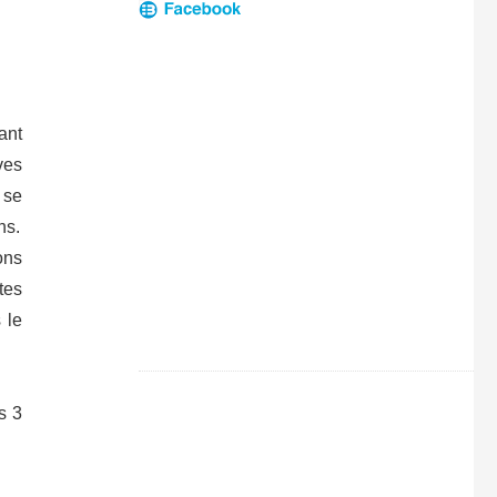
ant
ves
 se
ns.
ons
tes
 le
s 3