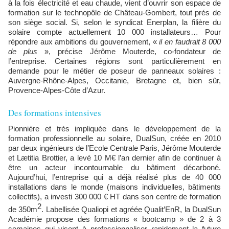
à la fois électricité et eau chaude, vient d’ouvrir son espace de
formation sur le technopôle de Château-Gombert, tout prés de
son siège social. Si, selon le syndicat Enerplan, la filière du
solaire compte actuellement 10 000 installateurs… Pour
répondre aux ambitions du gouvernement, «
il en faudrait 8 000
de plus
», précise Jérôme Mouterde, co-fondateur de
l’entreprise. Certaines régions sont particulièrement en
demande pour le métier de poseur de panneaux solaires :
Auvergne-Rhône-Alpes, Occitanie, Bretagne et, bien sûr,
Provence-Alpes-Côte d’Azur.
Des formations intensives
Pionnière et très impliquée dans le développement de la
formation professionnelle au solaire, DualSun, créée en 2010
par deux ingénieurs de l’Ecole Centrale Paris, Jérôme Mouterde
et Lætitia Brottier, a levé 10 M€ l’an dernier afin de continuer à
être un acteur incontournable du bâtiment décarboné.
Aujourd’hui, l’entreprise qui a déjà réalisé plus de 40 000
installations dans le monde (maisons individuelles, bâtiments
collectifs), a investi 300 000 € HT dans son centre de formation
2
de 350m
. Labellisée Qualiopi et agréée Qualit’EnR, la DualSun
Académie propose des formations « bootcamp » de 2 à 3
semaines qui visent à professionnaliser rapidement la future