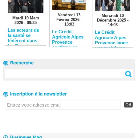
Vendredi 13
Mercredi 10
Mardi 10 Mars
Février 2026 -
Décembre 2025 -
2026 - 09:35
13:03
14:03
Les acteurs de
Le Crédit
Le Crédit
la santé se
Agricole Alpes
Agricole Alpes
fédèrent dans
Provence
Provence lance
les Bouches-du-
confirme sa
une task force
Rhône
solidité
pour soutenir
financière
les entreprises
du territoire