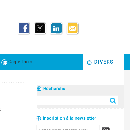
Carpe Diem
DIVERS
e