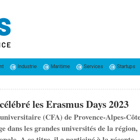
nt
Industrie
Maritime
Services
Startups
célébré les Erasmus Days 2023
 universitaire (CFA) de Provence-Alpes-Côt
e dans les grandes universités de la région,
onale. A ce titre, il a participé à la récente