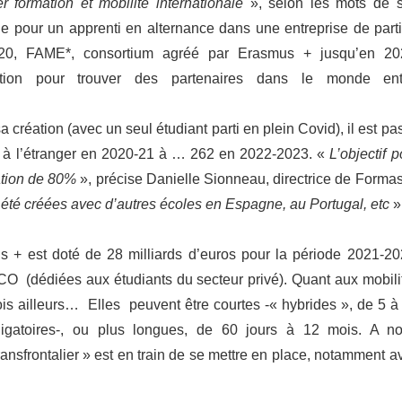
r formation et mobilité internationale
», selon les mots de 
icile pour un apprenti en alternance dans une entreprise de parti
 2020, FAME*, consortium agréé par Erasmus + jusqu’en 20
tion pour trouver des partenaires dans le monde ent
 création (avec un seul étudiant parti en plein Covid), il est pa
 (e) à l’étranger en 2020-21 à … 262 en 2022-2023. «
L’objectif p
ation de 80%
», précise Danielle Sionneau, directrice de Forma
t été créées avec d’autres écoles en Espagne, au Portugal, etc
»
 + est doté de 28 milliards d’euros pour la période 2021-20
O (dédiées aux étudiants du secteur privé). Quant aux mobili
ois ailleurs… Elles peuvent être courtes -« hybrides », de 5 à
bligatoires-, ou plus longues, de 60 jours à 12 mois. A no
nsfrontalier » est en train de se mettre en place, notamment a