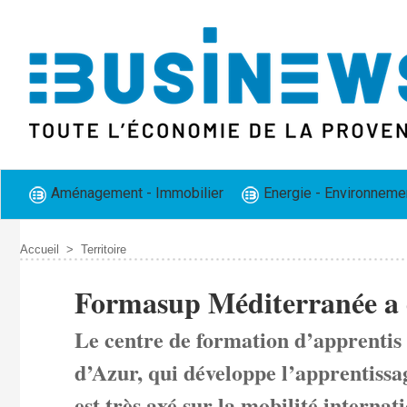
Aménagement - Immobilier
Energie - Environneme
Accueil
>
Territoire
Formasup Méditerranée a 
Le centre de formation d’apprentis
d’Azur, qui développe l’apprentissag
est très axé sur la mobilité internati