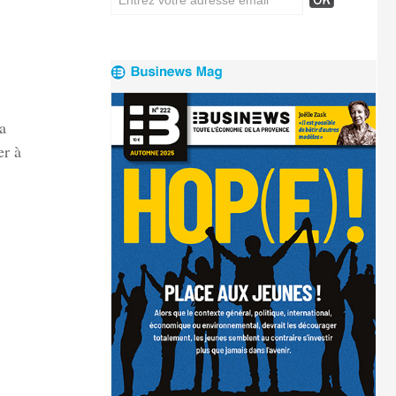
a
er à