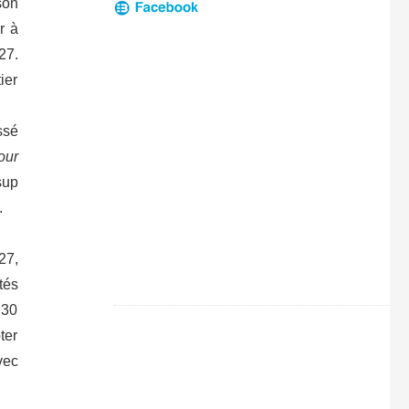
son
r à
27.
ier
ssé
our
sup
.
27,
tés
 30
ter
vec