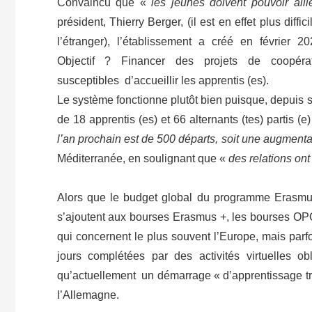
Convaincu que «
les jeunes doivent pouvoir allie
président, Thierry Berger, (il est en effet plus diff
l’étranger), l’établissement a créé en février
Objectif ? Financer des projets de coopéra
susceptibles d’accueillir les apprentis (es).
Le système fonctionne plutôt bien puisque, depuis sa
de 18 apprentis (es) et 66 alternants (tes) partis
l’an prochain est de 500 départs, soit une augment
Méditerranée, en soulignant que «
des relations on
Alors que le budget global du programme Erasmus
s’ajoutent aux bourses Erasmus +, les bourses OPC
qui concernent le plus souvent l’Europe, mais parf
jours complétées par des activités virtuelles o
qu’actuellement un démarrage « d’apprentissage tra
l’Allemagne.