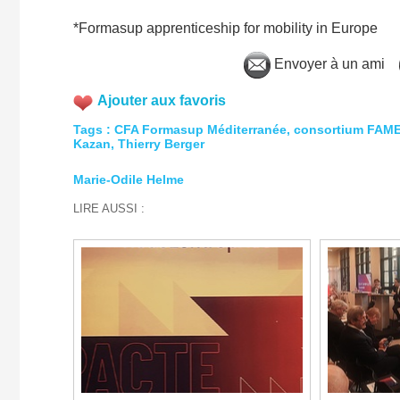
*Formasup apprenticeship for mobility in Europe
Envoyer à un ami
Ajouter aux favoris
Tags
:
CFA Formasup Méditerranée
,
consortium FAM
Kazan
,
Thierry Berger
Marie-Odile Helme
LIRE AUSSI :