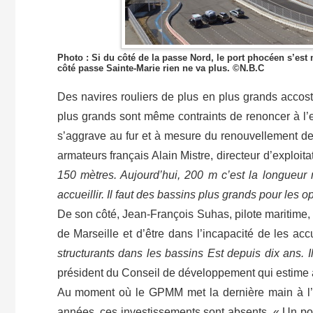
Photo : Si du côté de la passe Nord, le port phocéen s’est 
côté passe Sainte-Marie rien ne va plus. ©N.B.C
Des navires rouliers de plus en plus grands accost
plus grands sont même contraints de renoncer à 
s’aggrave au fur et à mesure du renouvellement des
armateurs français Alain Mistre, directeur d’exploit
150 mètres. Aujourd’hui, 200 m c’est la longueur m
accueillir. Il faut des bassins plus grands pour les op
De son côté, Jean-François Suhas, pilote maritime, d
de Marseille et d’être dans l’incapacité de les acc
structurants dans les bassins Est depuis dix ans. 
président du Conseil de développement qui estime 
Au moment où le GPMM met la dernière main à l’él
années, ces investissements sont absents. « Un port