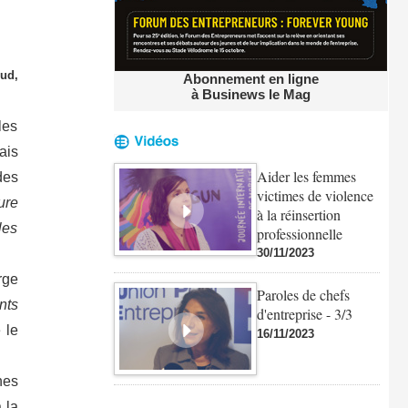
Sud,
Abonnement en ligne
à Businews le Mag
les
ais
Aider les femmes
des
victimes de violence
ure
à la réinsertion
les
professionnelle
30/11/2023
rge
Paroles de chefs
nts
d'entreprise - 3/3
 le
16/11/2023
nes
 la