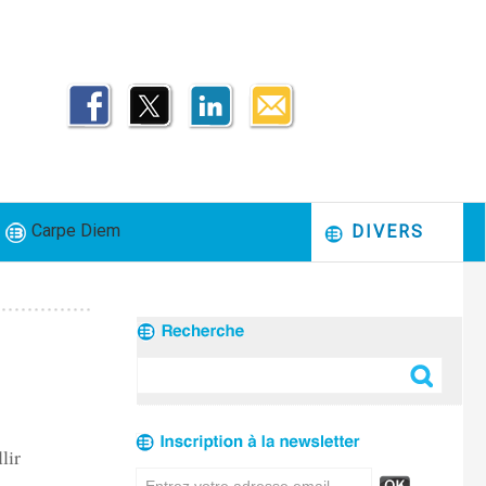
Carpe Diem
DIVERS
lir