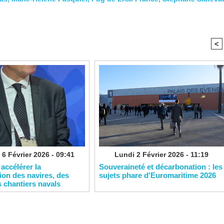
<
 6 Février 2026 - 09:41
Lundi 2 Février 2026 - 11:19
 accélérer la
Souveraineté et décarbonation : les
on des navires, des
sujets phare d'Euromaritime 2026
s chantiers navals