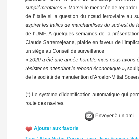
supplémentaires
». Marseille menacée de regarder pa
de l’Italie si la question du nœud ferroviaire au 
aspirer les trafics de marchandises du sud-est de 
de l’UMF. A quelques semaines de la présentation 
Claude Sarremejeane, plaide en faveur de l’implic
un siège au Conseil de surveillance
«
2020 a été une année horrible mais nous avons été
résister en attendant le rebond économique
», soul
de la société de manutention d’Arcelor-Mittal Soser
(*) Le système d'identification automatique qui perme
route des navires.
Envoyer à un ami
Ajouter aux favoris
Tags
:
Alain Mistre
,
Corsica Linea
,
Jean-François Suh