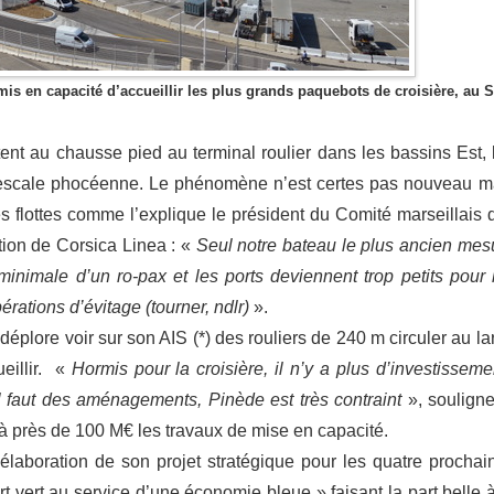
mis en capacité d’accueillir les plus grands paquebots de croisière, au 
ent au chausse pied au terminal roulier dans les bassins Est, 
l’escale phocéenne. Le phénomène n’est certes pas nouveau m
 flottes comme l’explique le président du Comité marseillais 
ation de Corsica Linea : «
Seul notre bateau le plus ancien mes
inimale d’un ro-pax et les ports deviennent trop petits pour 
érations d’évitage (tourner, ndlr)
».
éplore voir sur son AIS (*) des rouliers de 240 m circuler au la
ueillir. «
Hormis pour la croisière, il n’y a plus d’investisseme
Il faut des aménagements, Pinède est très contraint
», souligne
à près de 100 M€ les travaux de mise en capacité.
aboration de son projet stratégique pour les quatre prochai
 vert au service d’une économie bleue » faisant la part belle à