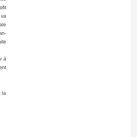
fit
 va
ale
an-
ite
r à
ent
 la
t
,