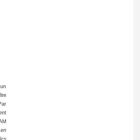
 un
tre
Par
ent
LAM
 en
ics