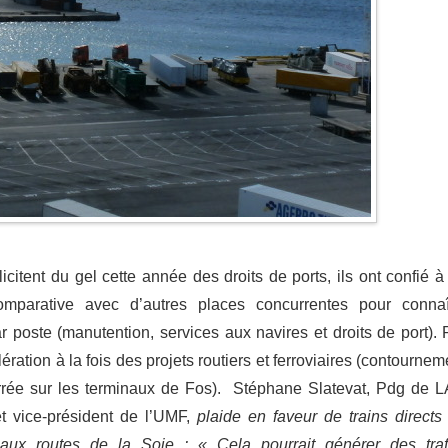
icitent du gel cette année des droits de ports, ils ont confié à
comparative avec d’autres places concurrentes pour connaî
 poste (manutention, services aux navires et droits de port). 
ération à la fois des projets routiers et ferroviaires (contournem
ferrée sur les terminaux de Fos). Stéphane Slatevat, Pdg de 
et vice-président de l’UMF,
plaide en faveur de trains directs
 aux routes de la Soie : « Cela pourrait générer des traf