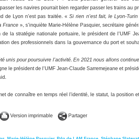
sser les navires pourrait bien regarder passer les trains au pro
sud de Lyon n’est pas traitée. «
Si rien n’est fait, le Lyon-Turin
la France
», s’inquiète Marie-Hélène Pasquier, secrétaire génér
de la stratégie nationale portuaire, le président de l’UMF Je
ation des professionnels dans la gouvernance du port et souha
 unis pour poursuivre l’activité. En 2021 nous allons continue
igne le président de l’UMF Jean-Claude Sarremejeane et présid
sid.
t de connaître en temps réel l'identité, le statut, la position et
Version imprimable
Partager
as
,
Marie-Hélène Pasquier
,
Pdg de LAM France
,
Stéphane Slateva