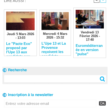
LIRE AUSSI :
Vendredi 13
Mercredi 4 Mars
Jeudi 5 Mars 2026
Février 2026 -
2026 - 15:32
- 13:03
17:40
L'Upe 13 et La
Le "Pacte Eco"
Euroméditerran
Provence
proposé par
ée en version
reçoivent les
l'Upe 13 aux
"pulse"
candidats
candidats aux
municipales