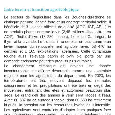
Entre terroir et transition agroécologique
Le secteur de l’agriculture dans les Bouches-du-Rhône se
distingue par une identité forte et un ancrage territorial solide. Il
bénéficie de 31 signes officiels de qualité (AOC, IGP, AB…) et
de produits phares comme le vin (2,48 millions d’hectolitres en
AOP), l’huile d’olive (18 280 tonnes), le riz de Camargue, le
thym et la lavande. Le bio s’affirme de plus en plus comme un
levier majeur du renouvellement agricole, avec 53 476 ha
certifiés et 1 165 exploitations labellisées. Cette dynamique
touche aussi l’élevage caprin et ovin bio, porté par une
demande croissante pour des produits plus durables.
Le changement climatique est devenu une donnée
incontournable et s’affirme désormais comme une contrainte
majeure pour les agriculteurs du département. En 2023, les
températures ont très souvent dépassé les normales
saisonnières et les précipitations ont été bien en deçà des
moyennes, entraînant des étés et automnes beaucoup plus
secs. Le grand défi des années à venir sera l’accès à l’eau.
Avec 80 507 ha de surface irrigable, dont 60 653 ha réellement
irrigués, la pression sur les ressources hydriques s’intensifie.
Les agriculteurs sont contraints d’adapter leurs pratiques face
aux sécheresses récurrentes, en repensant totalement leur