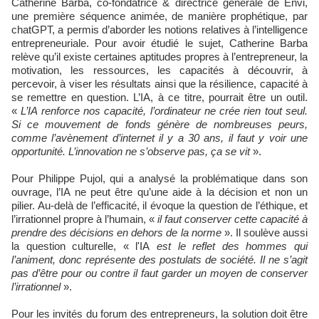
Catherine Barba, co-fondatrice & directrice générale de Envi,
une première séquence animée, de manière prophétique, par
chatGPT, a permis d’aborder les notions relatives à l’intelligence
entrepreneuriale. Pour avoir étudié le sujet, Catherine Barba
relève qu’il existe certaines aptitudes propres à l’entrepreneur, la
motivation, les ressources, les capacités à découvrir, à
percevoir, à viser les résultats ainsi que la résilience, capacité à
se remettre en question. L’IA, à ce titre, pourrait être un outil.
«
L’IA renforce nos capacité, l’ordinateur ne crée rien tout seul.
Si ce mouvement de fonds génère de nombreuses peurs,
comme l’avènement d’internet il y a 30 ans, il faut y voir une
opportunité. L’innovation ne s’observe pas, ça se vit
».
Pour Philippe Pujol, qui a analysé la problématique dans son
ouvrage, l’IA ne peut être qu’une aide à la décision et non un
pilier. Au-delà de l’efficacité, il évoque la question de l’éthique, et
l’irrationnel propre à l’humain, «
il faut conserver cette capacité à
prendre des décisions en dehors de la norme
». Il soulève aussi
la question culturelle, « l'IA
est le reflet des hommes qui
l’animent, donc représente des postulats de société. Il ne s’agit
pas d’être pour ou contre il faut garder un moyen de conserver
l’irrationnel
».
Pour les invités du forum des entrepreneurs, la solution doit être