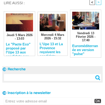
<
>
LIRE AUSSI :
Vendredi 13
Mercredi 4 Mars
Jeudi 5 Mars 2026
Février 2026 -
2026 - 15:32
- 13:03
17:40
L'Upe 13 et La
Le "Pacte Eco"
Euroméditerran
Provence
proposé par
ée en version
reçoivent les
l'Upe 13 aux
"pulse"
candidats
candidats aux
municipales