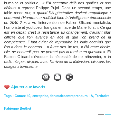
humaine et politique, «
l’IA accentue déjà nos qualités et nos
défauts
» reprend Philippe Pujol. Dans un second temps, une
table ronde sur, «
quand l’IA générative devient empathique :
comment l’Homme se redéfinit face à l'intelligence émotionnelle
en 2040 ?
», a vu l'intervention de Fabien Olicard mentaliste,
humoriste et youtubeur français en face de Marie Tors. «
Ce qui
est en débat, c’est la résistance au changement, d’autant plus
difficile que l’on avance en âge et que l’on prend de la
compétence. Il faut éviter de reproduire les biais cognitifs que
l’on a dans le cerveau
… » Avec ses limites, «
l’IA reste docile,
elle, ne contredit pas, ne permet pas la remise en question
». Et
Fabien Olicard d’évoquer la nécessité de se réinventer, «
la
radio n’a pas disparu avec l’arrivée de la télévision, laissons les
usages s’inventer.
»
Ajouter aux favoris
Tags
:
Comex 40
,
entreprise
,
forumdesentrepreneurs
,
IA
,
Territoire
Fabienne Berthet