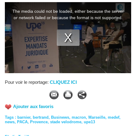
Pour voir le reportage:
CLIQUEZ ICI
Ajouter aux favoris
Tags
:
barnier
,
bertrand
,
Businews
,
macron
,
Marseille
,
medef
,
news
,
PACA
,
Provence
,
stade velodrome
,
upe13