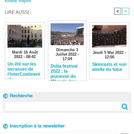
Elodie Trujillo
<
>
LIRE AUSSI :
Dimanche 3
Mardi 16 Août
Jeudi 5 Mai 2022 -
Juillet 2022 -
2022 - 08:42
12:00
17:04
Un été sur les
Skincasts et son
Delta festival
terrasses de
attelle du futur
2022 : la
l'InterContinent
jeunesse du
al
"Monde des
Possibles" au
rendez-vous