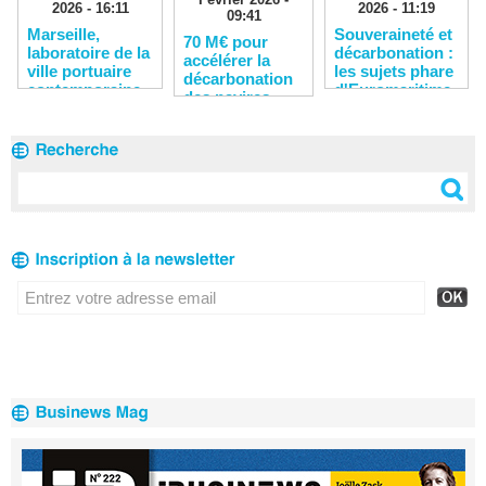
2026 - 16:11
2026 - 11:19
09:41
​Marseille,
Souveraineté et
​70 M€ pour
laboratoire de la
décarbonation :
accélérer la
ville portuaire
les sujets phare
décarbonation
contemporaine
d'Euromaritime
des navires,
2026
des ports et
des chantiers
navals