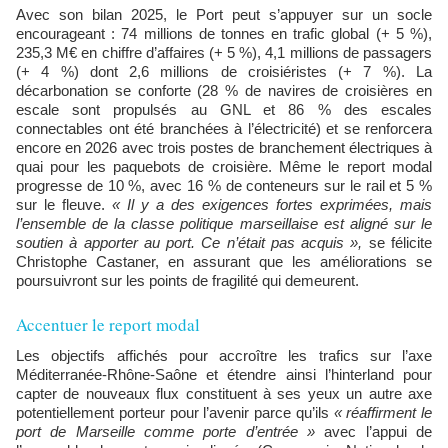
Avec son bilan 2025, le Port peut s’appuyer sur un socle
encourageant : 74 millions de tonnes en trafic global (+ 5 %),
235,3 M€ en chiffre d’affaires (+ 5 %), 4,1 millions de passagers
(+ 4 %) dont 2,6 millions de croisiéristes (+ 7 %). La
décarbonation se conforte (28 % de navires de croisières en
escale sont propulsés au GNL et 86 % des escales
connectables ont été branchées à l’électricité) et se renforcera
encore en 2026 avec trois postes de branchement électriques à
quai pour les paquebots de croisière. Même le report modal
progresse de 10 %, avec 16 % de conteneurs sur le rail et 5 %
sur le fleuve.
« Il y a des exigences fortes exprimées, mais
l’ensemble de la classe politique marseillaise est aligné sur le
soutien à apporter au port. Ce n’était pas acquis »,
se félicite
Christophe Castaner, en assurant que les améliorations se
poursuivront sur les points de fragilité qui demeurent.
Accentuer le report modal
Les objectifs affichés pour accroître les trafics sur l’axe
Méditerranée-Rhône-Saône et étendre ainsi l’hinterland pour
capter de nouveaux flux constituent à ses yeux un autre axe
potentiellement porteur pour l’avenir parce qu’ils
« réaffirment le
port de Marseille comme porte d’entrée »
avec l’appui de