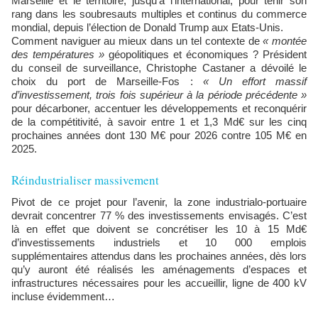
Marseille et le territoire, jusqu'à l’international, pour tenir son
rang dans les soubresauts multiples et continus du commerce
mondial, depuis l’élection de Donald Trump aux Etats-Unis.
Comment naviguer au mieux dans un tel contexte de
« montée
des températures »
géopolitiques et économiques ? Président
du conseil de surveillance, Christophe Castaner a dévoilé le
choix du port de Marseille-Fos :
« Un effort massif
d’investissement, trois fois supérieur à la période précédente »
pour décarboner, accentuer les développements et reconquérir
de la compétitivité, à savoir entre 1 et 1,3 Md€ sur les cinq
prochaines années dont 130 M€ pour 2026 contre 105 M€ en
2025.
Réindustrialiser massivement
Pivot de ce projet pour l’avenir, la zone industrialo-portuaire
devrait concentrer 77 % des investissements envisagés. C’est
là en effet que doivent se concrétiser les 10 à 15 Md€
d’investissements industriels et 10 000 emplois
supplémentaires attendus dans les prochaines années, dès lors
qu’y auront été réalisés les aménagements d’espaces et
infrastructures nécessaires pour les accueillir, ligne de 400 kV
incluse évidemment…