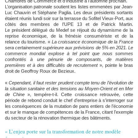
Chambres de Commerce et d’Industrie à l’automne prochain.
L’organisation patronale soutient les listes emmenées par Jean-
Luc Chauvin et Stéphane Paglia. Les deux présidents sortants
étaient réunis lundi soir sur la terrasse du Sofitel Vieux-Port, aux
côtés des membres de l’UPE 13 et de Patrick Martin.
Le président délégué du Medef se réjouit du dynamisme de la
reprise économique, de la frénésie consumériste et de la
relance du tourisme. «
La croissance économique de la France
sera certainement supérieure aux prévisions de 5% en 2021. Le
commerce mondial explose à tel point que nous sommes
confrontés à une pénurie de composants, de matières
premières et à des difficultés de recrutement
», pointe le bras
droit de Geoffroy Roux de Bezieux.
«
Cependant, il faut rester prudent compte tenu de l’évolution de
la situation sanitaire et des tensions au Moyen-Orient et en Mer
de Chine
», tempère-t-il. Cette croissance retrouvée, cette
période de rebond conduit le chef d’entreprise à s’interroger sur
les conséquences de la mutation de pans entiers de l’économie
et sur le manque de compétences de la France, citant l’exemple
du secteur de la rénovation thermique des bâtiments.
« L’enjeu porte sur la transformation de notre modèle