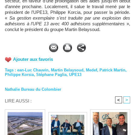
secteur, en faveur d’une prolongation des aides jusqu’en début
d’année prochaine. Localement, il salue le travail mené par le
président de l’UPE13, Philippe Korcia, pour passer la période.
«
Sa gestion exemplaire s’est traduite par une explosion des
adhésions à l’UPE 13 avec 400 adhésions supplémentaires
»,
conclut le président du groupe Martin Belaysoud.
Ajouter aux favoris
Tags
:
ean-Luc Chauvin
,
Martin Belaysoud
,
Medef
,
Patrick Martin
,
Philippe Korsia
,
Stéphane Paglia
,
UPE13
Nathalie Bureau du Colombier
<
>
LIRE AUSSI :