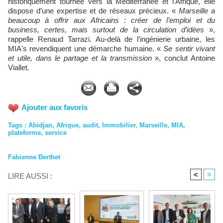
historiquement tournée vers la Méditerranée et l’Afrique, elle
dispose d’une expertise et de réseaux précieux. «
Marseille a
beaucoup à offrir aux Africains : créer de l’emploi et du
business, certes, mais surtout de la circulation d’idées
»,
rappelle Renaud Tarrazi. Au-delà de l’ingénierie urbaine, les
MIA's revendiquent une démarche humaine. «
Se sentir vivant
et utile, dans le partage et la transmission
», conclut Antoine
Viallet.
Ajouter aux favoris
Tags
:
Abidjan
,
Afrique
,
audit
,
Immobilier
,
Marseille
,
MIA
,
plateforme
,
service
Fabienne Berthet
<
>
LIRE AUSSI :