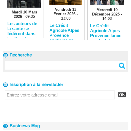
Vendredi 13
Mercredi 10
Mardi 10 Mars
Février 2026 -
Décembre 2025 -
2026 - 09:35
13:03
14:03
Les acteurs de
Le Crédit
Le Crédit
la santé se
Agricole Alpes
Agricole Alpes
fédèrent dans
Provence
Provence lance
les Bouches-du-
confirme sa
une task force
Rhône
solidité
pour soutenir
financière
les entreprises
du territoire