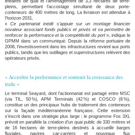
linéaires de quai et l’aménagement de 3,3 hectares de terre-
pleins, permettant l’accostage simultané de deux porte-
conteneurs de 400 mètres de long. La livraison est attendue à
l’horizon 2031.
«
Ce partenariat inédit s’appuie sur un montage financier
novateur associant fonds publics et privés et va permettre de
renforcer la performance et la compétitivité du port
», indique le
GPMM dans un communiqué. Depuis la réforme portuaire de
2008, l’investissement dans les infrastructures revient aux ports
publics, tandis que les outillages et superstructures relèvent des
opérateurs privés.
« Accroître la performance et soutenir la croissance des
trafic »
Le terminal Seayard, dont l’actionnariat est partagé entre MSC
(via TIL, 50 %), APM Terminals (42 %) et COSCO (8 %),
constitue un des principaux hubs de traitement des conteneurs
sur la façade méditerranéenne française. Cette extension
s’inscrit dans une stratégie plus large : le programme Fos 3XL
prévoit en parallèle la création d’un quai public de 330 mètres et
de 16 hectares de terre-pleins destinés à accueillir barges
fluviales, navires car-carriers et nouveaux flux