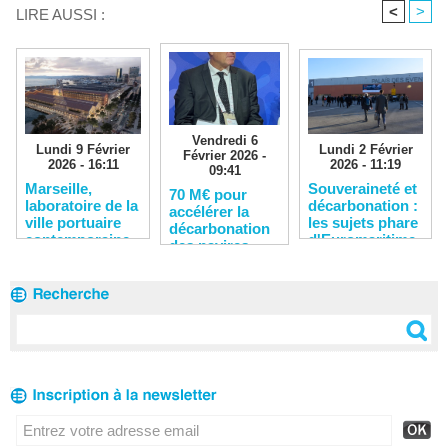
<
>
LIRE AUSSI :
Vendredi 6
Lundi 9 Février
Lundi 2 Février
Février 2026 -
2026 - 16:11
2026 - 11:19
09:41
​Marseille,
Souveraineté et
​70 M€ pour
laboratoire de la
décarbonation :
accélérer la
ville portuaire
les sujets phare
décarbonation
contemporaine
d'Euromaritime
des navires,
2026
des ports et
des chantiers
navals