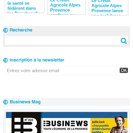
Le Crédit
la santé se
Agricole Alpes
Agricole Alpes
fédèrent dans
Provence
Provence lance
les Bouches-du-
confirme sa
une task force
Rhône
solidité
pour soutenir
financière
les entreprises
du territoire