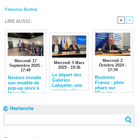
Fabienne Berthet
<
>
LIRE AUSSI :
Mercredi 2
Mercredi 17
Mercredi 5 Mars
Octobre 2024 -
Septembre 2025 -
2025 - 19:36
17:34
17:49
​Le départ des
​Business
Nestore installe
Galeries
France : plein
son modèle de
Lafayette, une
phare sur
pop-up store à
catastrophe
l’Égypte
Marseille
annoncée pour
le centre-ville
de Marseille ?