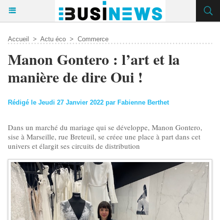
Accueil
>
Actu éco
>
Commerce
Manon Gontero : l’art et la
manière de dire Oui !
Rédigé le Jeudi 27 Janvier 2022 par Fabienne Berthet
Dans un marché du mariage qui se développe, Manon Gontero,
sise à Marseille, rue Breteuil, se créee une place à part dans cet
univers et élargit ses circuits de distribution