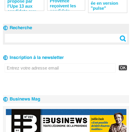
Provence
proposé par
ée en version
reçoivent les
l'Upe 13 aux
"pulse"
candidats
candidats aux
municipales