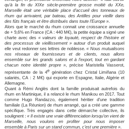
qu’à la fin du XIXe siècle-première grosse moitié du XXe,
Marseille était une véritable place d’accueil des tonneaux de
rhum qui arrivaient, par bateau, des Antilles pour vieillir dans
des fûts français et être distribués dans toute l’Europe »
.
Alors que le marché du rhum connait une croissance annuelle
de + 9,6% en France (CA : 440 M€), la petite équipe a signé une
charte avec des
« valeurs de loyauté, respect de l’histoire et
des processus de vieillissement »
autour d’un produit auquel
elle veut redonner ses lettres de noblesse.
« Nous mutualisons
nos réseaux de fournisseurs et de clients, nous allons
ensemble sur les grands salons et à l’export, tout en gardant
chacun notre identité propre »
, précise Maristella Vasserot,
e
représentante de la 4
génération chez Cristal Limiñana (10
salariés, CA : 2 M€) qui exporte en Espagne, Italie, Algérie et
Allemagne.
Quant à Rémi Anglès dont la famille produisait autrefois du
rhum en Martinique, il a relancé le rhum Manikou en 2017. Tout
comme Hugo Randazzo, également héritier d’une tradition
familiale (La Réunion) de rhum arrangé, qui a créé une gamme
spécifique. Très engagés dans cette démarche collective, ils
soulignent :
« Il existe une vraie différenciation lorsqu’on vient de
Marseille, nous voulons en profiter pour nous imposer
ensemble à Paris sur un stand commun, c’est une première »
.