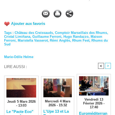
Ajouter aux favoris
Tags
:
Château des Creissauds
,
Comptoir Marseillais des Rhums
,
Cristal Limiñana
,
Guillaume Ferroni
,
Hugo Randazzo
,
Maison
Ferroni
,
Maristella Vasserot
,
Rémi Anglès
,
Rhum Fest
,
Rhums du
Sud
Marie-Odile Helme
<
>
LIRE AUSSI :
Vendredi 13
Mercredi 4 Mars
Jeudi 5 Mars 2026
Février 2026 -
2026 - 15:32
- 13:03
17:40
L'Upe 13 et La
Le "Pacte Eco"
Euroméditerran