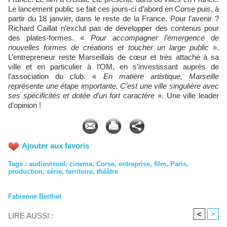
Le lancement public se fait ces jours-ci d’abord en Corse puis, à
partir du 18 janvier, dans le reste de la France. Pour l’avenir ?
Richard Caillat n’exclut pas de développer des contenus pour
des plates-formes. «
Pour accompagner l’émergence de
nouvelles formes de créations et toucher un large public
».
L’entrepreneur reste Marseillais de cœur et très attaché à sa
ville et en particulier à l’OM, en s’investissant auprès de
l’association du club. «
En matière artistique, Marseille
représente une étape importante. C’est une ville singulière avec
ses spécificités et dotée d’un fort caractère
». Une ville leader
d’opinion !
Ajouter aux favoris
Tags
:
audiovisuel
,
cinema
,
Corse
,
entreprise
,
film
,
Paris
,
production
,
série
,
territoire
,
théâtre
Fabienne Berthet
<
>
LIRE AUSSI :