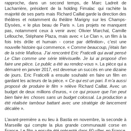
rapproche, dans un second temps, de Marc Ladreit de
Lacharrière, président de la holding Fimalac qui rachète la
majorité de ses parts mais Richard Caillat garde la direction des
théâtres et notamment du théâtre Marigny sur les Champs-
Elysées, « le plus beau de Paris ». Les projets ne manquent
pas, notamment ceux à venir avec Olivier Marchal, Camille
Lellouche, Stéphane Plaza, mais avec « Le Clan », un film à la
fois très drôle et humain - corse par définition-, c’est une
nouvelle histoire qui commence. «
Comme beaucoup, j’étais fan
de la série Mafiosa. J’ai rencontré Eric Fraticelli qui avait pensé
Le Clan comme une série télévisuelle. Je lui ai proposé d’en
faire une pièce. Le public a été au rendez-vous
». La pièce qui a
démarré en janvier 2017, est devenue un succès en une dizaine
de jours. Eric Fraticelli a ensuite souhaité en faire un film en
gardant les acteurs de la pièce. «
Ce qui est un pari. Il m’a aussi
proposé de produire le film
» relève Richard Caillat. Avec un
budget de deux millions d’euros, «
ce qui prouve que l’on peut
bien faire les choses sans un budget colossal. La production a
été réalisée tambour battant avec une stratégie de lancement
décalé
e ».
L’avant-première a eu lieu à Bastia en novembre, la seconde à
Marseille qui compte la plus grande communauté corse en
France. Le film a ensuite été présenté dans 60 villes en France.