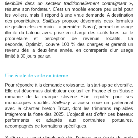
flexibilité dans un secteur traditionnellement contraignant
»,
résume son fondateur. C'est un modèle encore peu usité pour
les voiliers, mais il répond à une vraie demande. A destination
des propriétaires,
SailEazy
propose désormais deux formules
de gestion clés en main. La première, Navig’, permet un usage
illimité du bateau, avec prise en charge des coûts fixes par le
propriétaire et perception de revenus locatifs. La
seconde, Optimiz’, couvre 100 % des charges et garantit un
revenu dès la deuxième année, en contrepartie d’un usage
limité à 30 jours par an.
Une école de voile en interne
Pour répondre à la demande croissante, la start-up se diversifie.
Elle est désormais distributeur exclusif en France et en Suisse
romande de la marque slovène Elan, réputée pour ses
monocoques sportifs.
SailEazy
a aussi noué un partenariat
avec le chantier breton Tricat, dont les trimarans repliables
intégreront la flotte dès 2025. L'objectif est d'offrir des bateaux
performants et adaptés aux contraintes portuaires,
accompagnés de formations spécifiques.
SailEazy
a aussi développé dès l’origine une école de voile