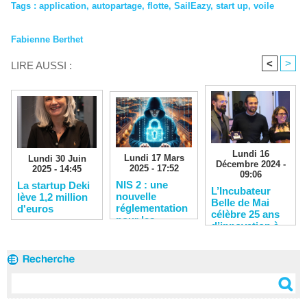
Tags
:
application
,
autopartage
,
flotte
,
SailEazy
,
start up
,
voile
Fabienne Berthet
<
>
LIRE AUSSI :
Lundi 16
Lundi 17 Mars
Lundi 30 Juin
Décembre 2024 -
2025 - 17:52
2025 - 14:45
09:06
NIS 2 : une
La startup Deki
L’Incubateur
nouvelle
lève 1,2 million
Belle de Mai
réglementation
d'euros
célèbre 25 ans
pour les
d’innovation à
entreprises
Marseille