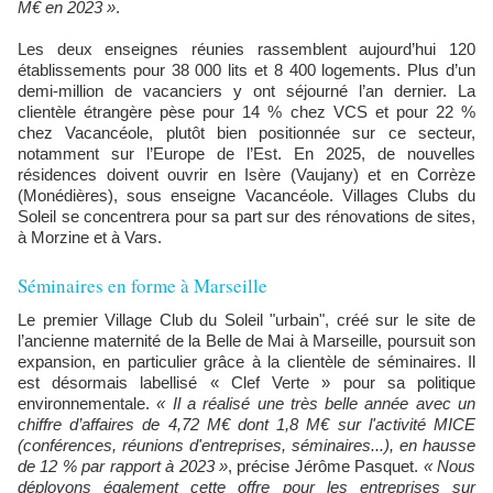
M€ en 2023 »
.
Les deux enseignes réunies rassemblent aujourd’hui 120
établissements pour 38 000 lits et 8 400 logements. Plus d’un
demi-million de vacanciers y ont séjourné l’an dernier. La
clientèle étrangère pèse pour 14 % chez VCS et pour 22 %
chez Vacancéole, plutôt bien positionnée sur ce secteur,
notamment sur l’Europe de l’Est. En 2025, de nouvelles
résidences doivent ouvrir en Isère (Vaujany) et en Corrèze
(Monédières), sous enseigne Vacancéole. Villages Clubs du
Soleil se concentrera pour sa part sur des rénovations de sites,
à Morzine et à Vars.
Séminaires en forme à Marseille
Le premier Village Club du Soleil "urbain", créé sur le site de
l’ancienne maternité de la Belle de Mai à Marseille, poursuit son
expansion, en particulier grâce à la clientèle de séminaires. Il
est désormais labellisé « Clef Verte » pour sa politique
environnementale.
« Il a réalisé une très belle année avec un
chiffre d’affaires de 4,72 M€ dont 1,8 M€ sur l'activité MICE
(conférences, réunions d'entreprises, séminaires...), en hausse
de 12 % par rapport à 2023 »
, précise Jérôme Pasquet.
« Nous
déployons également cette offre pour les entreprises sur