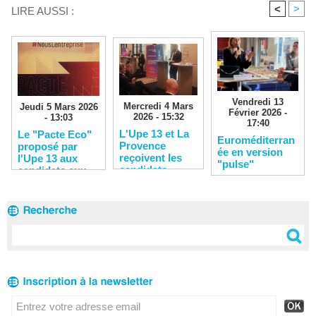
<
>
LIRE AUSSI :
Vendredi 13
Mercredi 4 Mars
Jeudi 5 Mars 2026
Février 2026 -
2026 - 15:32
- 13:03
17:40
L'Upe 13 et La
Le "Pacte Eco"
Euroméditerran
Provence
proposé par
ée en version
reçoivent les
l'Upe 13 aux
"pulse"
candidats
candidats aux
municipales