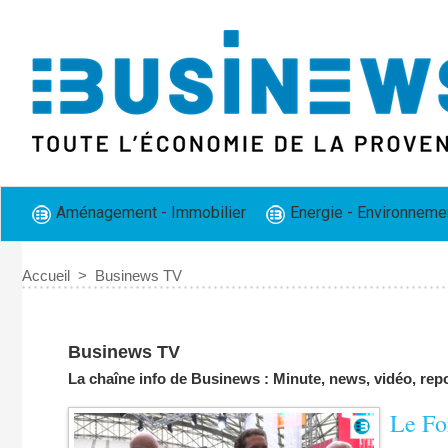
Aménagement - Immobilier
Energie - Environneme
Accueil
>
Businews TV
Businews TV
Vidéos
La chaîne info de Businews : Minute, news, vidéo, repo
Le Fo