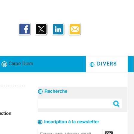
Carpe Diem
DIVERS
uction