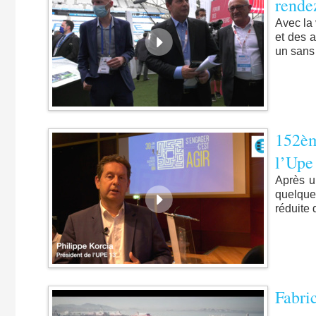
rende
Avec la
et des a
un sans 
152èm
l’Upe
Après u
quelque
réduite 
Fabri