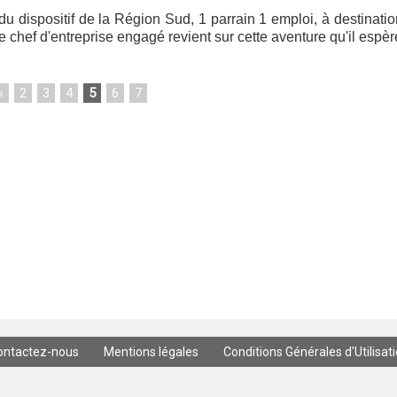
f du dispositif de la Région Sud, 1 parrain 1 emploi, à destinati
chef d'entreprise engagé revient sur cette aventure qu'il espère
«
2
3
4
5
6
7
ontactez-nous
Mentions légales
Conditions Générales d'Utilisat