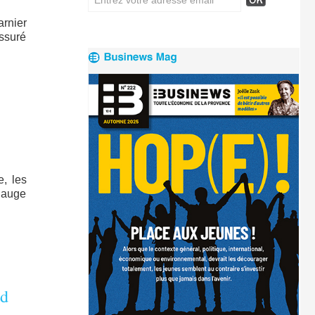
arnier
assuré
, les
 jauge
nd