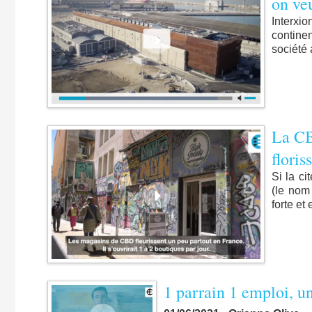
on veu
Interxi
continen
société 
La CB
floris
Si la ci
(le nom
forte et
1 parrain 1 emploi, un