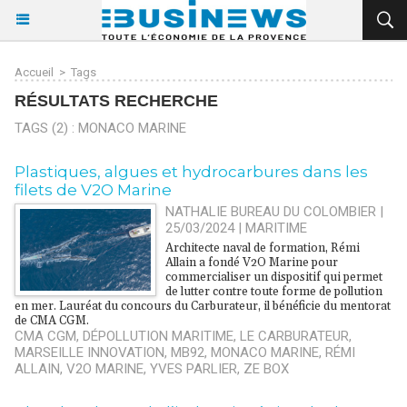
Accueil
>
Tags
RÉSULTATS RECHERCHE
TAGS (2) : MONACO MARINE
​Plastiques, algues et hydrocarbures dans les
filets de V2O Marine
NATHALIE BUREAU DU COLOMBIER |
25/03/2024
|
MARITIME
Architecte naval de formation, Rémi
Allain a fondé V2O Marine pour
commercialiser un dispositif qui permet
de lutter contre toute forme de pollution
en mer. Lauréat du concours du Carburateur, il bénéficie du mentorat
de CMA CGM.
CMA CGM
,
DÉPOLLUTION MARITIME
,
LE CARBURATEUR
,
MARSEILLE INNOVATION
,
MB92
,
MONACO MARINE
,
RÉMI
ALLAIN
,
V2O MARINE
,
YVES PARLIER
,
ZE BOX