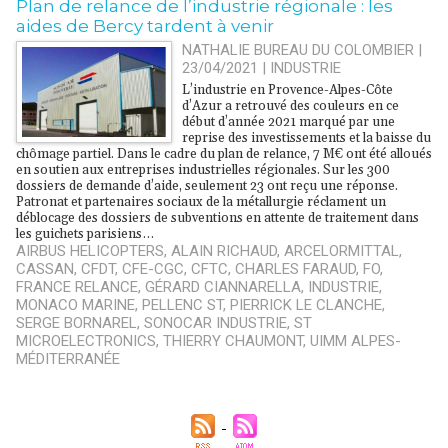
​Plan de relance de l’industrie régionale : les
aides de Bercy tardent à venir
NATHALIE BUREAU DU COLOMBIER |
23/04/2021
|
INDUSTRIE
L’industrie en Provence-Alpes-Côte
d’Azur a retrouvé des couleurs en ce
début d’année 2021 marqué par une
reprise des investissements et la baisse du
chômage partiel. Dans le cadre du plan de relance, 7 M€ ont été alloués
en soutien aux entreprises industrielles régionales. Sur les 300
dossiers de demande d’aide, seulement 23 ont reçu une réponse.
Patronat et partenaires sociaux de la métallurgie réclament un
déblocage des dossiers de subventions en attente de traitement dans
les guichets parisiens…
AIRBUS HELICOPTERS
,
ALAIN RICHAUD
,
ARCELORMITTAL
,
CASSAN
,
CFDT
,
CFE-CGC
,
CFTC
,
CHARLES FARAUD
,
FO
,
FRANCE RELANCE
,
GÉRARD CIANNARELLA
,
INDUSTRIE
,
MONACO MARINE
,
PELLENC ST
,
PIERRICK LE CLANCHE
,
SERGE BORNAREL
,
SONOCAR INDUSTRIE
,
ST
MICROELECTRONICS
,
THIERRY CHAUMONT
,
UIMM ALPES-
MÉDITERRANÉE