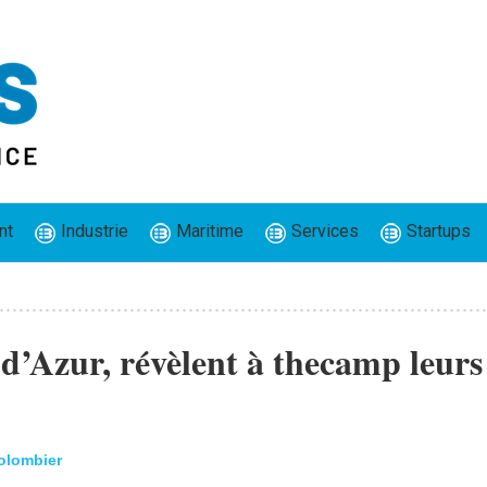
nt
Industrie
Maritime
Services
Startups
 d’Azur, révèlent à thecamp leurs
Colombier