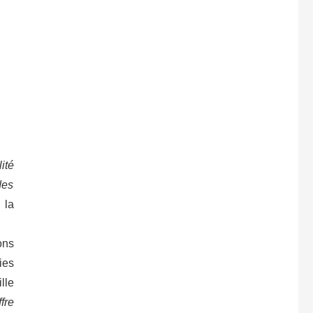
ité
des
 la
ons
ies
lle
fre