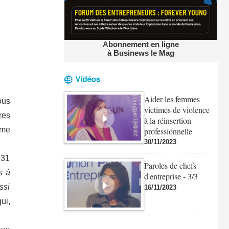
Abonnement en ligne
à Businews le Mag
Aider les femmes
ous
victimes de violence
res
à la réinsertion
ume
professionnelle
30/11/2023
 31
Paroles de chefs
s à
d'entreprise - 3/3
ssi
16/11/2023
ui,