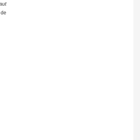
aut
 de