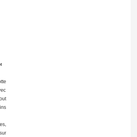
t
tte
vec
out
ins
es,
sur