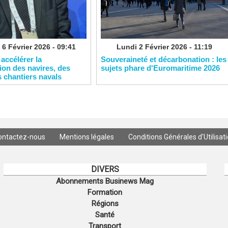
 6 Février 2026 - 09:41
Lundi 2 Février 2026 - 11:19
 accélérer la
Souveraineté et décarbonation : les
on des navires, des
sujets phare d'Euromaritime 2026
s chantiers navals
ontactez-nous
Mentions légales
Conditions Générales d'Utilisat
DIVERS
Abonnements Businews Mag
Formation
Régions
Santé
Transport