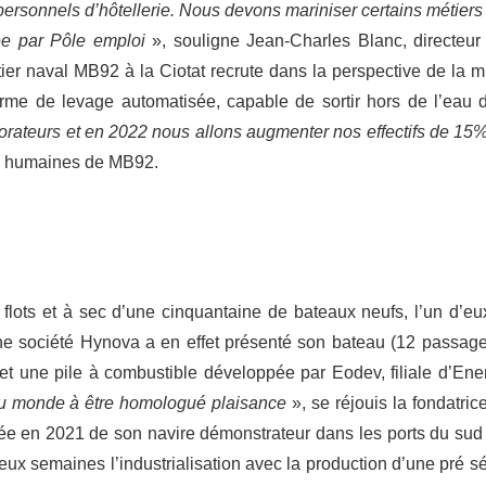
s personnels d’hôtellerie. Nous devons mariniser certains métiers
sée par Pôle emploi
», souligne Jean-Charles Blanc, directeur
r naval MB92 à la Ciotat recrute dans la perspective de la m
orme de levage automatisée, capable de sortir hors de l’eau 
rateurs et en 2022 nous allons augmenter nos effectifs de 15
es humaines de MB92.
 flots et à sec d’une cinquantaine de bateaux neufs, l’un d’eu
une société Hynova a en effet présenté son bateau (12 passage
et une pile à combustible développée par Eodev, filiale d’Ene
 au monde à être homologué plaisance
», se réjouis la fondatrice
ée en 2021 de son navire démonstrateur dans les ports du sud
eux semaines l’industrialisation avec la production d’une pré sé