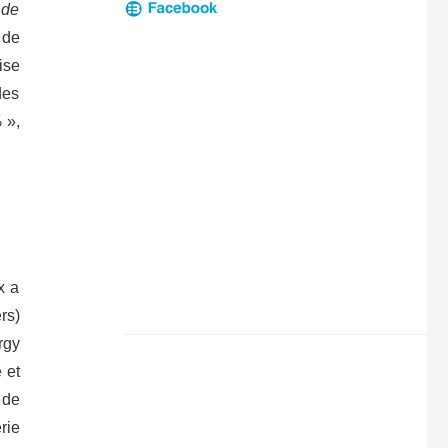
 de
 de
ise
des
%
»,
x a
rs)
rgy
 et
 de
rie