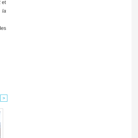
 et
 la
des
>