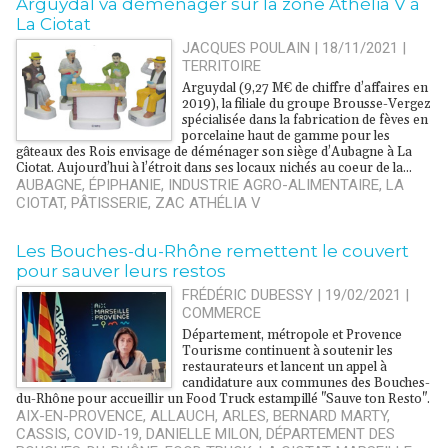
Arguydal va déménager sur la zone Athélia V à
La Ciotat
JACQUES POULAIN | 18/11/2021
|
TERRITOIRE
Arguydal (9,27 M€ de chiffre d’affaires en
2019), la filiale du groupe Brousse-Vergez
spécialisée dans la fabrication de fèves en
porcelaine haut de gamme pour les
gâteaux des Rois envisage de déménager son siège d’Aubagne à La
Ciotat. Aujourd’hui à l’étroit dans ses locaux nichés au coeur de la...
AUBAGNE
,
ÉPIPHANIE
,
INDUSTRIE AGRO-ALIMENTAIRE
,
LA
CIOTAT
,
PÂTISSERIE
,
ZAC ATHÉLIA V
Les Bouches-du-Rhône remettent le couvert
pour sauver leurs restos
FRÉDÉRIC DUBESSY | 19/02/2021
|
COMMERCE
Département, métropole et Provence
Tourisme continuent à soutenir les
restaurateurs et lancent un appel à
candidature aux communes des Bouches-
du-Rhône pour accueillir un Food Truck estampillé "Sauve ton Resto".
AIX-EN-PROVENCE
,
ALLAUCH
,
ARLES
,
BERNARD MARTY
,
CASSIS
,
COVID-19
,
DANIELLE MILON
,
DÉPARTEMENT DES