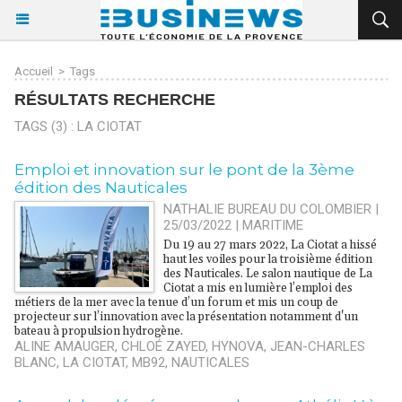
Accueil
>
Tags
RÉSULTATS RECHERCHE
TAGS (3) : LA CIOTAT
​Emploi et innovation sur le pont de la 3ème
édition des Nauticales
NATHALIE BUREAU DU COLOMBIER |
25/03/2022
|
MARITIME
Du 19 au 27 mars 2022, La Ciotat a hissé
haut les voiles pour la troisième édition
des Nauticales. Le salon nautique de La
Ciotat a mis en lumière l’emploi des
métiers de la mer avec la tenue d’un forum et mis un coup de
projecteur sur l’innovation avec la présentation notamment d'un
bateau à propulsion hydrogène.
ALINE AMAUGER
,
CHLOÉ ZAYED
,
HYNOVA
,
JEAN-CHARLES
BLANC
,
LA CIOTAT
,
MB92
,
NAUTICALES