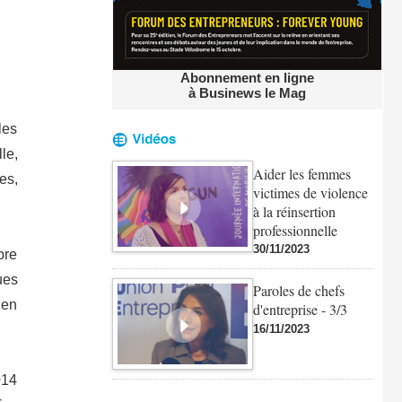
Abonnement en ligne
à Businews le Mag
les
le,
Aider les femmes
es,
victimes de violence
à la réinsertion
professionnelle
30/11/2023
bre
ues
Paroles de chefs
 en
d'entreprise - 3/3
16/11/2023
014