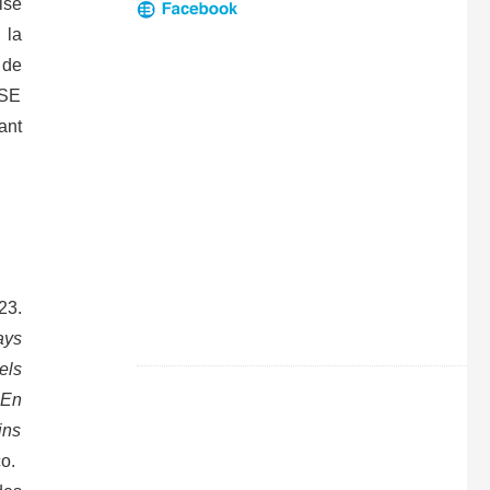
ise
 la
 de
 SE
ant
23.
ays
els
 En
ins
co.