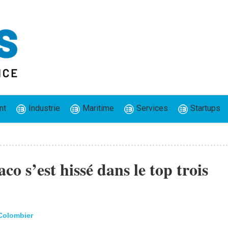
nt
Industrie
Maritime
Services
Startups
co s’est hissé dans le top trois
 Colombier