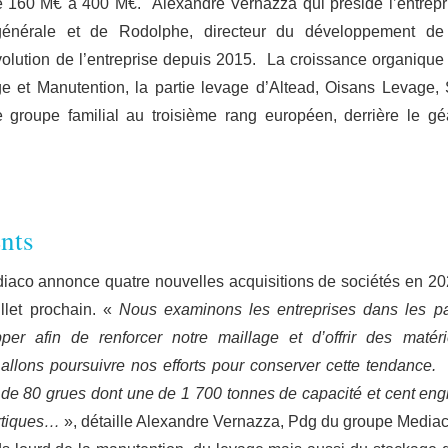
 de 160 M€ à 400 M€. Alexandre Vernazza qui préside l’entrepr
 générale et de Rodolphe, directeur du développement de
volution de l’entreprise depuis 2015. La croissance organique
ge et Manutention, la partie levage d’Altead, Oisans Levage,
 groupe familial au troisième rang européen, derrière le gé
nts
iaco annonce quatre nouvelles acquisitions de sociétés en 20
llet prochain. «
Nous examinons les entreprises dans les p
er afin de renforcer notre maillage et d’offrir des matéri
allons poursuivre nos efforts pour conserver cette tendance.
n de 80 grues dont une de 1 700 tonnes de capacité et cent eng
ortiques…
», détaille Alexandre Vernazza, Pdg du groupe Media