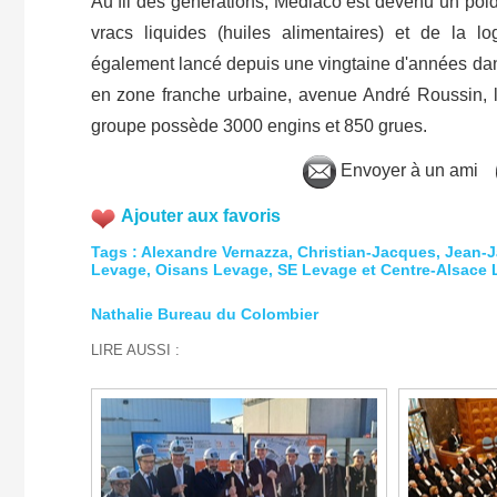
Au fil des générations, Mediaco est devenu un poi
vracs liquides (huiles alimentaires) et de la l
également lancé depuis une vingtaine d'années da
en zone franche urbaine, avenue André Roussin, l
groupe possède 3000 engins et 850 grues.
Envoyer à un ami
Ajouter aux favoris
Tags
:
Alexandre Vernazza
,
Christian-Jacques
,
Jean-J
Levage
,
Oisans Levage
,
SE Levage et Centre-Alsace
Nathalie Bureau du Colombier
LIRE AUSSI :