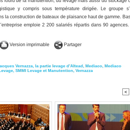
ds lourd de la manutention, du levage mais aussi du stockage 
ogistique y compris sous température dirigée. Le groupe s'
ns la construction de bateaux de plaisance haut de gamme. Ba
’entreprise emploie 2 200 salariés répartis dans 90 agences.
Version imprimable
Partager
acques Vernazza
,
la partie levage d’Altead
,
Mediaco
,
Mediaco
 Levage
,
SMMI Levage et Manutention
,
Vernazza
<