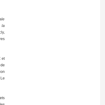
ale
 la
ly,
res
 et
 de
ion
 Le
ets
les