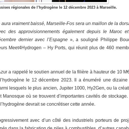
ssises régionales de l’hydrogène le 12 décembre 2023 à Marseille.
aura vraiment baissé, Marseille-Fos sera un maillon de la dors
vec des approvisionnements également depuis le Maroc et
décembre dernier avec l’Espagne
», a souligné Philippe Bouc
eurs Meet4Hydrogen – Hy Ports, qui réunit plus de 460 memb
ur a rappelé le soutien annuel de la filière à hauteur de 10 M€
 l’hydrogène le 12 décembre 2023. Il a énuméré une dizaine
 parmi lesquels le plus ancien, Jupiter 1000, Hy2Gen, ou la créat
t Manosque où se trouvent d’importantes cavités de stockage.
l’hydrogène devrait se concrétiser cette année.
ogressivement avec d’un côté des industriels porteurs de proj
nnés dans la fabrication de piles à combustibles, d’autres capab