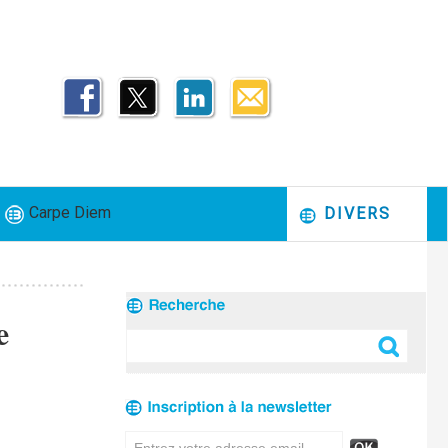
Carpe Diem
DIVERS
e