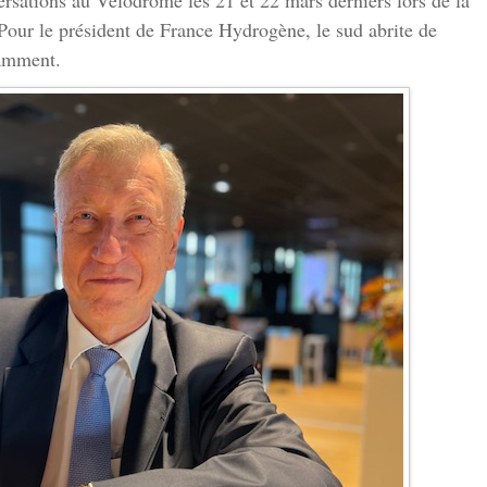
ersations au Vélodrome les 21 et 22 mars derniers lors de la
ur le président de France Hydrogène, le sud abrite de
amment.