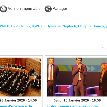
Version imprimable
Partager
2MED
,
H2V
,
Helion
,
Hy2Gen
,
Hysilabs
,
Neptech
,
Philippe Bourcy
,
<
28 Janvier 2026 - 14:59
Jeudi 15 Janvier 2026 - 16:59
nnée d'existence du
Entrepreneurs engagés contre