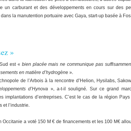
re un carburant et des développements en cours sur des pet
dans la manutention portuaire avec Gaya, start-up basée à Fos
ez »
 Sud est «
bien placée mais ne communique pas suffisammen
stissements en matière d’hydrogèn
e ».
echnopole de l’Arbois à la rencontre d’Helion, Hysilabs, Sakow
eloppements d’Hynova
», a-t-il souligné. Sur ce grand mar
les implantations d’entreprises. C’est le cas de la région Pays
 et l’industrie.
 Occitanie a voté 150 M € de financements et les 100 M€ allo