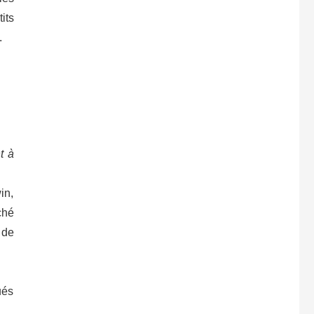
its
.
t à
in,
ché
 de
ués