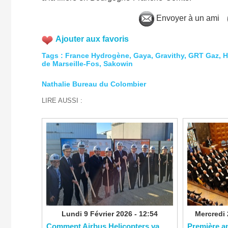
Envoyer à un ami
Ajouter aux favoris
Tags
:
France Hydrogène
,
Gaya
,
Gravithy
,
GRT Gaz
,
H
de Marseille-Fos
,
Sakowin
Nathalie Bureau du Colombier
LIRE AUSSI :
Lundi 9 Février 2026 - 12:54
Mercredi 
Comment Airbus Helicopters va
​Première a