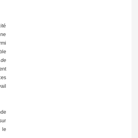
ité
gne
rmi
ble
 de
ent
ces
ail
nde
sur
 le