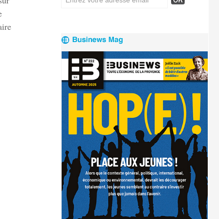
sur
e
aire