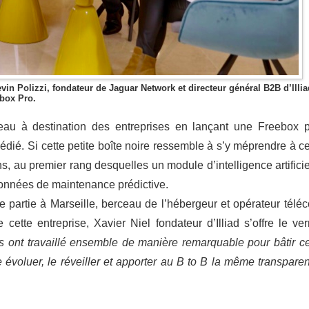
vin Polizzi, fondateur de Jaguar Network et directeur général B2B d’Illia
ebox Pro.
seau à destination des entreprises en lançant une Freebox p
dié. Si cette petite boîte noire ressemble à s’y méprendre à ce
ns, au premier rang desquelles un module d’intelligence artificie
 données de maintenance prédictive.
 partie à Marseille, berceau de l’hébergeur et opérateur télé
te entreprise, Xavier Niel fondateur d’Illiad s’offre le ver
 ont travaillé ensemble de manière remarquable pour bâtir ce
e évoluer, le réveiller et apporter au B to B la même transpare