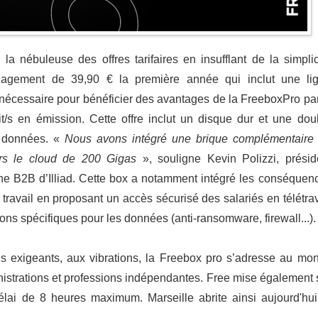
 la nébuleuse des offres tarifaires en insufflant de la simplic
agement de 39,90 € la première année qui inclut une li
st nécessaire pour bénéficier des avantages de la FreeboxPro pa
t/s en émission. Cette offre inclut un disque dur et une dou
e données. «
Nous avons intégré une brique complémentaire
ers le cloud de 200 Gigas
», souligne Kevin Polizzi, présid
he B2B d’Illiad. Cette box a notamment intégré les conséquen
u travail en proposant un accès sécurisé des salariés en télétrav
ons spécifiques pour les données (anti-ransomware, firewall...).
ls exigeants, aux vibrations, la Freebox pro s’adresse au mo
istrations et professions indépendantes. Free mise également 
élai de 8 heures maximum. Marseille abrite ainsi aujourd'hui