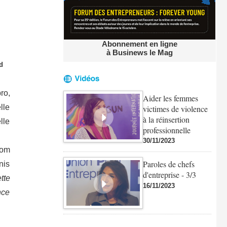
Abonnement en ligne
à Businews le Mag
d
ro,
Aider les femmes
lle
victimes de violence
à la réinsertion
lle
professionnelle
30/11/2023
com
Paroles de chefs
nis
d'entreprise - 3/3
tte
16/11/2023
nce