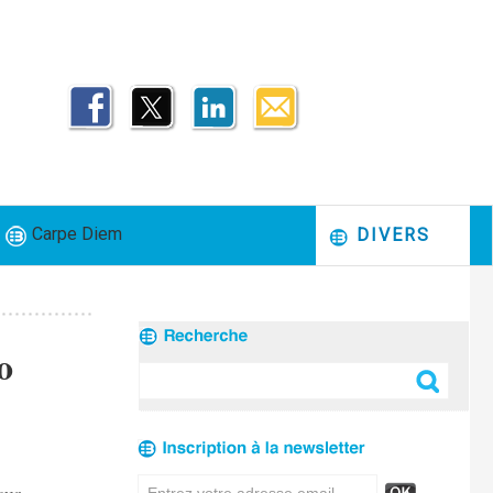
Carpe Diem
DIVERS
o