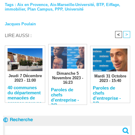
Tags
:
Aix en Provence
,
Aix-Marseille-Université
,
BTP
,
Eiffage
,
immobilier
,
Plan Campus
,
PPP
,
Université
Jacques Poulain
<
>
LIRE AUSSI :
Dimanche 5
Jeudi 7 Décembre
Mardi 31 Octobre
Novembre 2023 -
2023 - 11:00
2023 - 15:40
16:23
40 communes
Paroles de
Paroles de
du département
chefs
chefs
menacées de
d'entreprise -
d'entreprise -
carence pour ne
1/3
2/3
pas avoir
produit
suffisamment de
logements
sociaux