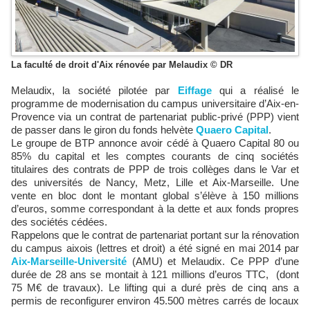
La faculté de droit d'Aix rénovée par Melaudix © DR
Melaudix, la société pilotée par
Eiffage
qui a réalisé le
programme de modernisation du campus universitaire d’Aix-en-
Provence via un contrat de partenariat public-privé (PPP) vient
de passer dans le giron du fonds helvète
Quaero Capital
.
Le groupe de BTP annonce avoir cédé à Quaero Capital 80 ou
85% du capital et les comptes courants de cinq sociétés
titulaires des contrats de PPP de trois collèges dans le Var et
des universités de Nancy, Metz, Lille et Aix-Marseille. Une
vente en bloc dont le montant global s’élève à 150 millions
d’euros, somme correspondant à la dette et aux fonds propres
des sociétés cédées.
Rappelons que le contrat de partenariat portant sur la rénovation
du campus aixois (lettres et droit) a été signé en mai 2014 par
Aix-Marseille-Université
(AMU) et Melaudix. Ce PPP d’une
durée de 28 ans se montait à 121 millions d’euros TTC, (dont
75 M€ de travaux). Le lifting qui a duré près de cinq ans a
permis de reconfigurer environ 45.500 mètres carrés de locaux