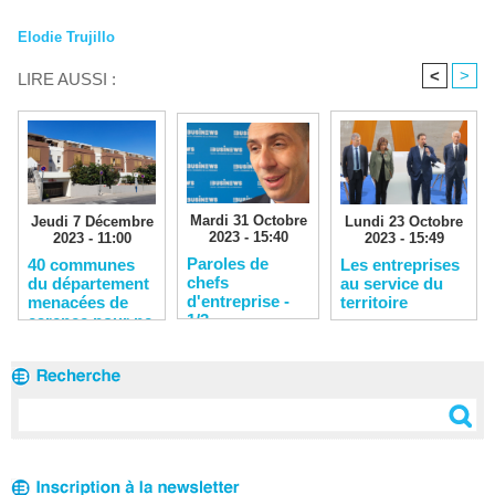
Elodie Trujillo
<
>
LIRE AUSSI :
Mardi 31 Octobre
Lundi 23 Octobre
Jeudi 7 Décembre
2023 - 15:40
2023 - 15:49
2023 - 11:00
Paroles de
Les entreprises
40 communes
chefs
au service du
du département
d'entreprise -
territoire
menacées de
1/3
carence pour ne
pas avoir
produit
suffisamment de
logements
sociaux