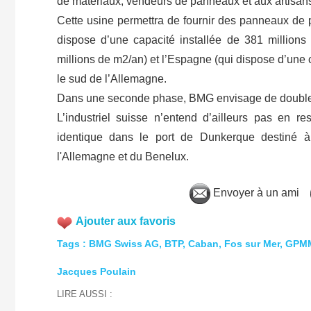
de matériaux, vendeurs de panneaux et aux artisan
Cette usine permettra de fournir des panneaux de p
dispose d’une capacité installée de 381 millions 
millions de m2/an) et l’Espagne (qui dispose d’une c
le sud de l’Allemagne.
Dans une seconde phase, BMG envisage de doubler ce
L’industriel suisse n’entend d’ailleurs pas en 
identique dans le port de Dunkerque destiné 
l'Allemagne et du Benelux.
Envoyer à un ami
Ajouter aux favoris
Tags
:
BMG Swiss AG
,
BTP
,
Caban
,
Fos sur Mer
,
GPM
Jacques Poulain
LIRE AUSSI :