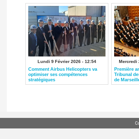
Lundi 9 Février 2026 - 12:54
Mercredi 
Comment Airbus Helicopters va
​Première a
optimiser ses compétences
Tribunal de
stratégiques
de Marseill
C