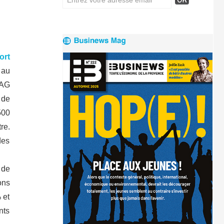
ort
 au
 AG
 de
500
re.
des
 de
ons
 et
nts