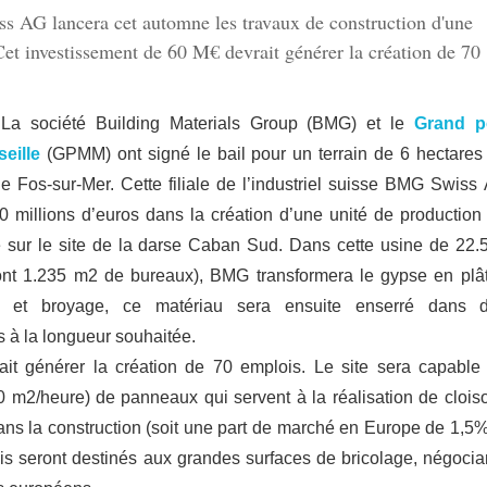
iss AG lancera cet automne les travaux de construction d'une
Cet investissement de 60 M€ devrait générer la création de 70
La société Building Materials Group (BMG) et le
Grand p
eille
(GPMM) ont signé le bail pour un terrain de 6 hectares
e Fos-sur-Mer. Cette filiale de l’industriel suisse BMG Swiss
0 millions d’euros dans la création d’une unité de production
e sur le site de la darse Caban Sud. Dans cette usine de 22.
ont 1.235 m2 de bureaux), BMG transformera le gypse en plât
e et broyage, ce matériau sera ensuite enserré dans 
s à la longueur souhaitée.
ait générer la création de 70 emplois. Le site sera capable
0 m2/heure) de panneaux qui servent à la réalisation de clois
ans la construction (soit une part de marché en Europe de 1,5%
nis seront destinés aux grandes surfaces de bricolage, négocia