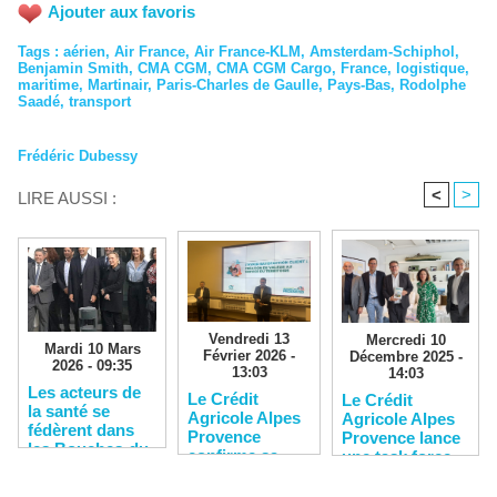
Ajouter aux favoris
Tags
:
aérien
,
Air France
,
Air France-KLM
,
Amsterdam-Schiphol
,
Benjamin Smith
,
CMA CGM
,
CMA CGM Cargo
,
France
,
logistique
,
maritime
,
Martinair
,
Paris-Charles de Gaulle
,
Pays-Bas
,
Rodolphe
Saadé
,
transport
Frédéric Dubessy
<
>
LIRE AUSSI :
Vendredi 13
Mercredi 10
Mardi 10 Mars
Février 2026 -
Décembre 2025 -
2026 - 09:35
13:03
14:03
Les acteurs de
Le Crédit
Le Crédit
la santé se
Agricole Alpes
Agricole Alpes
fédèrent dans
Provence
Provence lance
les Bouches-du-
confirme sa
une task force
Rhône
solidité
pour soutenir
financière
les entreprises