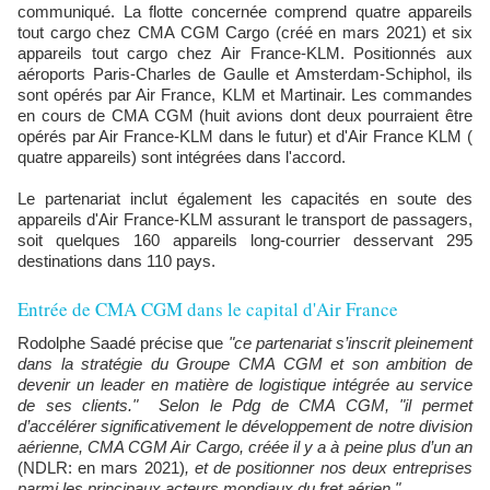
communiqué. La flotte concernée comprend quatre appareils
tout cargo chez CMA CGM Cargo (créé en mars 2021) et six
appareils tout cargo chez Air France-KLM. Positionnés aux
aéroports Paris-Charles de Gaulle et Amsterdam-Schiphol, ils
sont opérés par Air France, KLM et Martinair. Les commandes
en cours de CMA CGM (huit avions dont deux pourraient être
opérés par Air France-KLM dans le futur) et d'Air France KLM (
quatre appareils) sont intégrées dans l'accord.
Le partenariat inclut également les capacités en soute des
appareils d'Air France-KLM assurant le transport de passagers,
soit quelques 160 appareils long-courrier desservant 295
destinations dans 110 pays.
Entrée de CMA CGM dans le capital d'Air France
Rodolphe Saadé précise que
"ce partenariat s’inscrit pleinement
dans la stratégie du Groupe CMA CGM et son ambition de
devenir un leader en matière de logistique intégrée au service
de ses clients." Selon le Pdg de CMA CGM, "i
l permet
d’accélérer significativement le développement de notre division
aérienne, CMA CGM Air Cargo, créée il y a à peine plus d’un an
(NDLR: en mars 2021)
, et de positionner nos deux entreprises
parmi les principaux acteurs mondiaux du fret aérien."