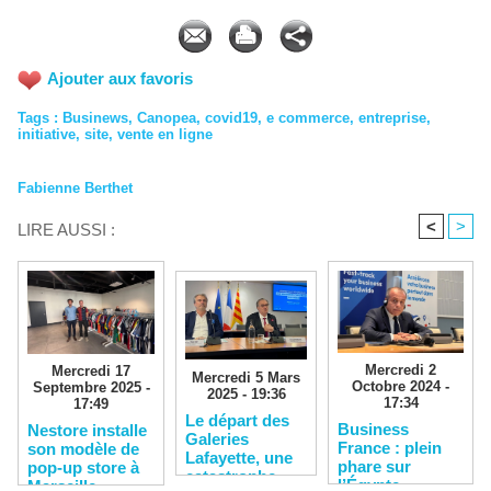
Ajouter aux favoris
Tags
:
Businews
,
Canopea
,
covid19
,
e commerce
,
entreprise
,
initiative
,
site
,
vente en ligne
Fabienne Berthet
<
>
LIRE AUSSI :
Mercredi 2
Mercredi 17
Mercredi 5 Mars
Octobre 2024 -
Septembre 2025 -
2025 - 19:36
17:34
17:49
​Le départ des
​Business
Nestore installe
Galeries
France : plein
son modèle de
Lafayette, une
phare sur
pop-up store à
catastrophe
l’Égypte
Marseille