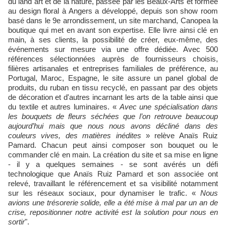
du land art et de la nature, passée par les Beaux-Arts et formée
au design floral à Angers a développé, depuis son show room
basé dans le 9e arrondissement, un site marchand, Canopea la
boutique qui met en avant son expertise. Elle livre ainsi clé en
main, à ses clients, la possibilité de créer, eux-même, des
événements sur mesure via une offre dédiée. Avec 500
références sélectionnées auprès de fournisseurs choisis,
filières artisanales et entreprises familiales de préférence, au
Portugal, Maroc, Espagne, le site assure un panel global de
produits, du ruban en tissu recyclé, en passant par des objets
de décoration et d'autres incarnant les arts de la table ainsi que
du textile et autres luminaires. «
Avec une spécialisation dans
les bouquets de fleurs séchées que l’on retrouve beaucoup
aujourd’hui mais que nous nous avons décliné dans des
couleurs vives, des matières inédites
» relève Anaïs Ruiz
Pamard. Chacun peut ainsi composer son bouquet ou le
commander clé en main. La création du site et sa mise en ligne
- il y a quelques semaines - se sont avérés un défi
technologique que Anaïs Ruiz Pamard et son associée ont
relevé, travaillant le référencement et sa visibilité notamment
sur les réseaux sociaux, pour dynamiser le trafic. «
Nous
avions une trésorerie solide, elle a été mise à mal par un an de
crise, repositionner notre activité est la solution pour nous en
sortir
".