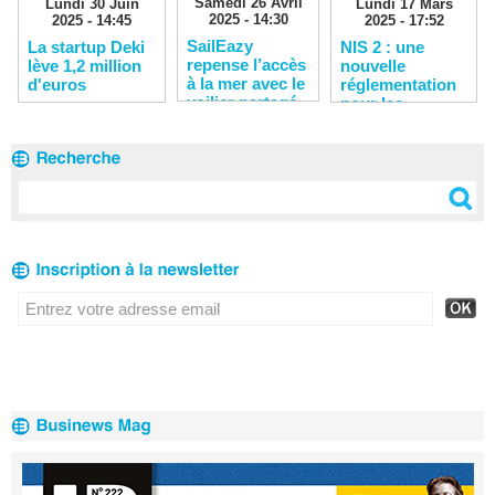
Samedi 26 Avril
Lundi 17 Mars
Lundi 30 Juin
2025 - 14:30
2025 - 17:52
2025 - 14:45
SailEazy
NIS 2 : une
La startup Deki
repense l’accès
nouvelle
lève 1,2 million
à la mer avec le
réglementation
d'euros
voilier partagé
pour les
entreprises