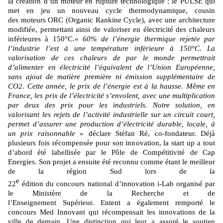
la création d’un moteur en rupture technologique : le PULSE qui
met en jeu un nouveau cycle thermodynamique, cousin
des moteurs ORC (Organic Rankine Cycle), avec une architecture
modifiée, permettant ainsi de valoriser en électricité des chaleurs
inférieures à 150°C.«
60% de l’énergie thermique rejetée par
l’industrie l’est à une température inférieure à 150°C. La
valorisation de ces chaleurs de par le monde permettrait
d’alimenter en électricité l’équivalent de l’Union Européenne,
sans ajout de matière première ni émission supplémentaire de
CO2. Cette année, le prix de l’énergie est à la hausse. Même en
France, les prix de l’électricité s’envolent, avec une multiplication
par deux des prix pour les industriels. Notre solution, en
valorisant les rejets de l’activité industrielle sur un circuit court,
permet d’assurer une production d’électricité durable, locale, à
un prix raisonnable
» déclare Stéfan Ré, co-fondateur. Déjà
plusieurs fois récompensée pour son innovation, la start up a tout
d’abord été labellisée par le Pôle de Compétitivité de Cap
Energies. Son projet a ensuite été reconnu comme étant le meilleur
de la région Sud lors de la
e
22
édition du concours national d’innovation i-Lab organisé par
le Ministère de la Recherche et de
l’Enseignement Supérieur. Entent a également remporté le
concours Med Innovant qui récompensait les innovations de la
ville de demain. Une distinction qui leur a assuré le soutien