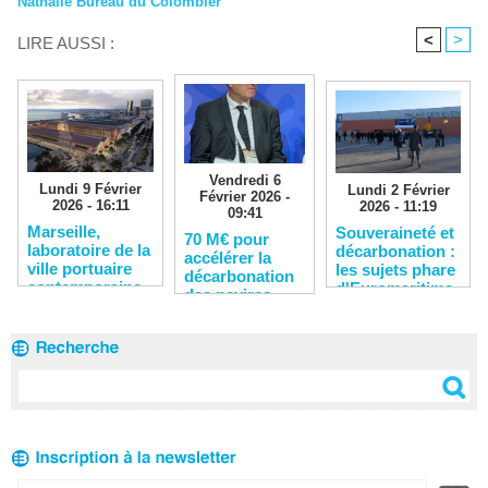
Nathalie Bureau du Colombier
<
>
LIRE AUSSI :
Vendredi 6
Lundi 9 Février
Lundi 2 Février
Février 2026 -
2026 - 16:11
2026 - 11:19
09:41
​Marseille,
Souveraineté et
​70 M€ pour
laboratoire de la
décarbonation :
accélérer la
ville portuaire
les sujets phare
décarbonation
contemporaine
d'Euromaritime
des navires,
2026
des ports et
des chantiers
navals