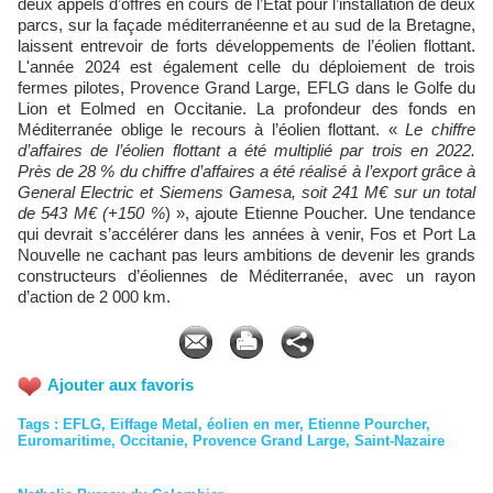
deux appels d’offres en cours de l’État pour l’installation de deux
parcs, sur la façade méditerranéenne et au sud de la Bretagne,
laissent entrevoir de forts développements de l’éolien flottant.
L'année 2024 est également celle du déploiement de trois
fermes pilotes, Provence Grand Large, EFLG dans le Golfe du
Lion et Eolmed en Occitanie. La profondeur des fonds en
Méditerranée oblige le recours à l’éolien flottant. «
Le chiffre
d’affaires de l’éolien flottant a été multiplié par trois en 2022.
Près de 28 % du chiffre d’affaires a été réalisé à l’export grâce à
General Electric et Siemens Gamesa, soit 241 M€ sur un total
de 543 M€ (+150 %
) », ajoute Etienne Poucher. Une tendance
qui devrait s’accélérer dans les années à venir, Fos et Port La
Nouvelle ne cachant pas leurs ambitions de devenir les grands
constructeurs d’éoliennes de Méditerranée, avec un rayon
d’action de 2 000 km.
Ajouter aux favoris
Tags
:
EFLG
,
Eiffage Metal
,
éolien en mer
,
Etienne Pourcher
,
Euromaritime
,
Occitanie
,
Provence Grand Large
,
Saint-Nazaire