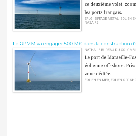
ce deuxième volet, zoom 
les ports français.
EFLG
,
EIFFAGE METAL
,
ÉOLIEN E
NAZAIRE
​Le GPMM va engager 500 M€ dans la construction d’u
NATHALIE BUREAU DU COLOMBIER
Le port de Marseille-Fos
éolienne off-shore. Prè
zone dédiée.
ÉOLIEN EN MER
,
ÉOLIEN OFF-SH