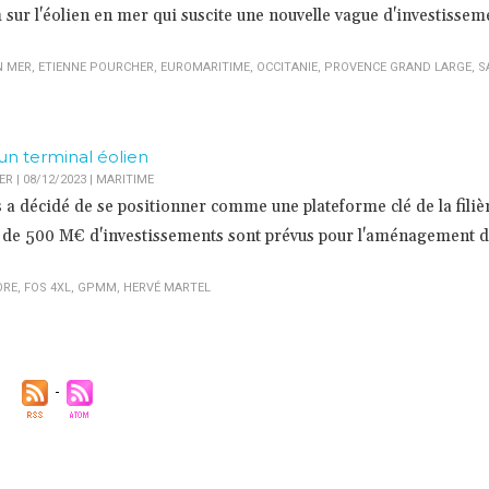
sur l'éolien en mer qui suscite une nouvelle vague d'investissem
N MER
,
ETIENNE POURCHER
,
EUROMARITIME
,
OCCITANIE
,
PROVENCE GRAND LARGE
,
S
n terminal éolien
 | 08/12/2023
|
MARITIME
 a décidé de se positionner comme une plateforme clé de la filiè
s de 500 M€ d'investissements sont prévus pour l'aménagement d
ORE
,
FOS 4XL
,
GPMM
,
HERVÉ MARTEL