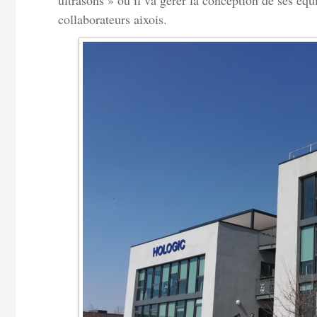
ultrasons » où il va gérer la conception de ses éq
collaborateurs aixois.