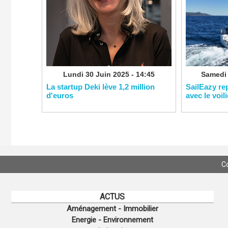
Lundi 30 Juin 2025 - 14:45
Samedi 
La startup Deki lève 1,2 million
SailEazy re
d'euros
avec le voil
C
ACTUS
Aménagement - Immobilier
Energie - Environnement