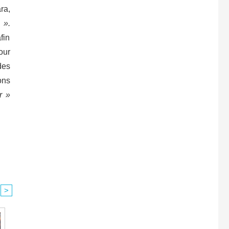
ra,
 ».
fin
our
des
ons
r »
>