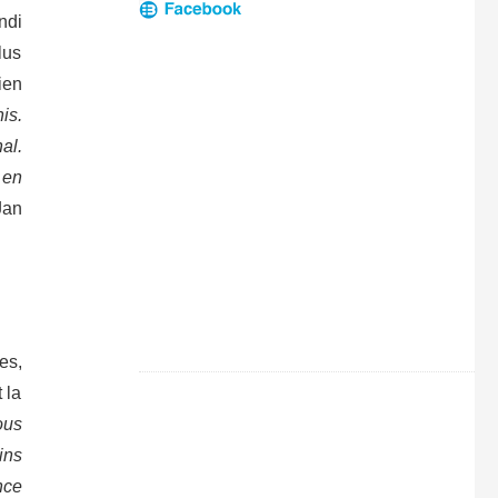
ndi
lus
ien
is.
al.
 en
Jan
es,
 la
ous
ins
nce