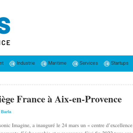
nt
Industrie
Maritime
Services
Startups
siège France à Aix-en-Provence
 Barla
onic Imagine, a inauguré le 24 mars un « centre d’excellence