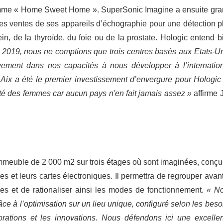
ramme « Home Sweet Home ». SuperSonic Imagine a ensuite gra
 les ventes de ses appareils d’échographie pour une détection p
in, de la thyroïde, du foie ou de la prostate. Hologic entend b
2019, nous ne comptions que trois centres basés aux Etats-Un
ement dans nos capacités à nous développer à l’internation
 Aix a été le premier investissement d’envergure pour Hologic
nté des femmes car aucun pays n'en fait jamais assez »
affirme 
mmeuble de 2 000 m2 sur trois étages où sont imaginées, conçu
es et leurs cartes électroniques. Il permettra de regrouper avant
ices et de rationaliser ainsi les modes de fonctionnement.
« N
e à l’optimisation sur un lieu unique, configuré selon les beso
orations et les innovations. Nous défendons ici une excelle