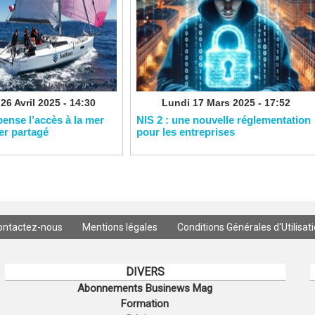
26 Avril 2025 - 14:30
Lundi 17 Mars 2025 - 17:52
pense l’accès à la mer
NIS 2 : une nouvelle réglementation
ier partagé
pour les entreprises
ontactez-nous
Mentions légales
Conditions Générales d'Utilisat
DIVERS
Abonnements Businews Mag
Formation