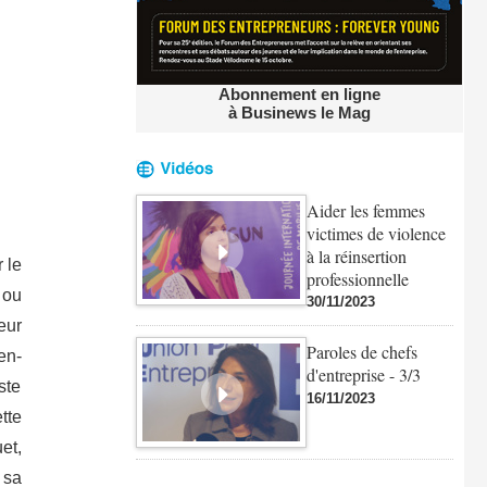
Abonnement en ligne
à Businews le Mag
Aider les femmes
victimes de violence
à la réinsertion
 le
professionnelle
 ou
30/11/2023
eur
Paroles de chefs
en-
d'entreprise - 3/3
ste
16/11/2023
tte
et,
 sa